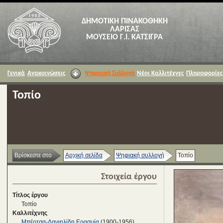
ΔΗΜΟΤΙΚΗ ΠΙΝΑΚΟΘΗΚΗ
ΛΑΡΙΣΑΣ
ΜΟΥΣΕΙΟ Γ.Ι. ΚΑΤΣΙΓΡΑ
Γενικά
Ανακοινώσεις
Ψηφιακή Συλλογή
Νέοι Καλλιτέχνες
Πληροφορίες
Τοπίο
Βρίσκεστε στο
Αρχική σελίδα
Ψηφιακή συλλογή
Τοπίο
Στοιχεία έργου
Τίτλος έργου
Τοπίο
Καλλιτέχνης
Μπέρτσα-Δανιηλίδη Ερασμία
(1900-1956)