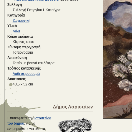
Συλλογή
Συλλογή Γεωργίου Ι. Κατσίγρα
Κατηγορία
Ζωγραφική
Υλικό
Λάδι
Κύρια χρώματα
Κίτρινο, καφέ
Σύντομη περιγραφή
Τοπιογραφία
Απεικόνιση
Τοπίο με βουνά και δέντρα.
Τρόπος κατασκευής
Λάδι σε μουσαμά
Διαστάσεις
43,5 x 52 cm
Δήμος Λαρισαίων
Επισκεφτείτε την
ιστοσελίδα
του δήμου
, για να
ενημερωθείτε για όλα τα