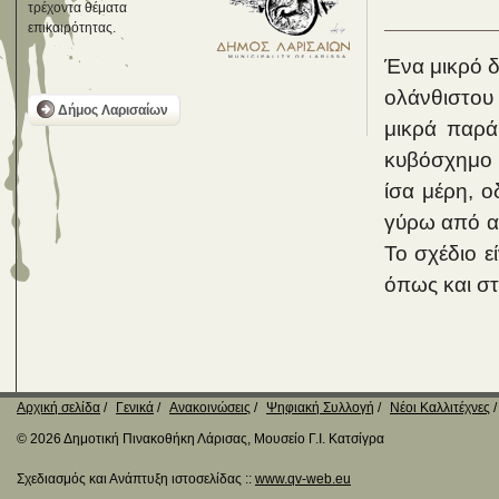
τρέχοντα θέματα
επικαιρότητας.
Ένα μικρό δ
ολάνθιστου
Δήμος Λαρισαίων
μικρά παρά
κυβόσχημο ό
ίσα μέρη, ο
γύρω από α
Το σχέδιο ε
όπως και στ
Αρχική σελίδα
Γενικά
Ανακοινώσεις
Ψηφιακή Συλλογή
Νέοι Καλλιτέχνες
© 2026 Δημοτική Πινακοθήκη Λάρισας, Μουσείο Γ.Ι. Κατσίγρα
Σχεδιασμός και Ανάπτυξη ιστοσελίδας ::
www.qv-web.eu