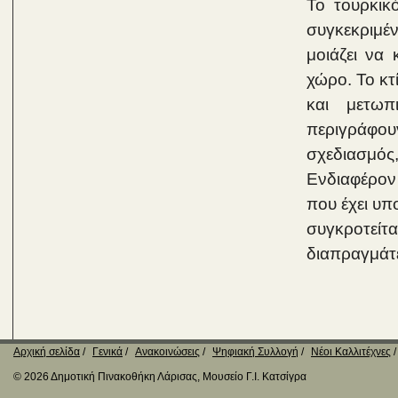
Το τουρκικ
συγκεκριμέ
μοιάζει να
χώρο. Το κτ
και μετωπ
περιγράφουν
σχεδιασμός
Ενδιαφέρον 
που έχει υπ
συγκροτεί
διαπραγμάτε
Αρχική σελίδα
Γενικά
Ανακοινώσεις
Ψηφιακή Συλλογή
Νέοι Καλλιτέχνες
© 2026 Δημοτική Πινακοθήκη Λάρισας, Μουσείο Γ.Ι. Κατσίγρα