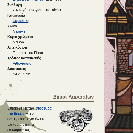
Συλλογή
Συλλογή Γεωργίου Ι. Κατσίγρα
Κατηγορία
Χαρακτική
Υλικό
Μελάνη
Κύρια χρώματα
Μαύρο
Απεικόνιση
Το σαράι του Πασά
Τρόπος κατασκευής
Λιθογραφία
Διαστάσεις
49 x 34 cm
Δήμος Λαρισαίων
Επισκεφτείτε την
ιστοσελίδα
του δήμου
, για να
ενημερωθείτε για όλα τα
τρέχοντα θέματα
επικαιρότητας.