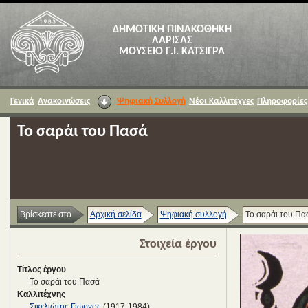
ΔΗΜΟΤΙΚΗ ΠΙΝΑΚΟΘΗΚΗ
ΛΑΡΙΣΑΣ
ΜΟΥΣΕΙΟ Γ.Ι. ΚΑΤΣΙΓΡΑ
Γενικά
Ανακοινώσεις
Ψηφιακή Συλλογή
Νέοι Καλλιτέχνες
Πληροφορίες
Το σαράι του Πασά
Βρίσκεστε στο
Αρχική σελίδα
Ψηφιακή συλλογή
Το σαράι του Πα
Στοιχεία έργου
Τίτλος έργου
Το σαράι του Πασά
Καλλιτέχνης
Σικελιώτης Γιώργος
(1917-1984)