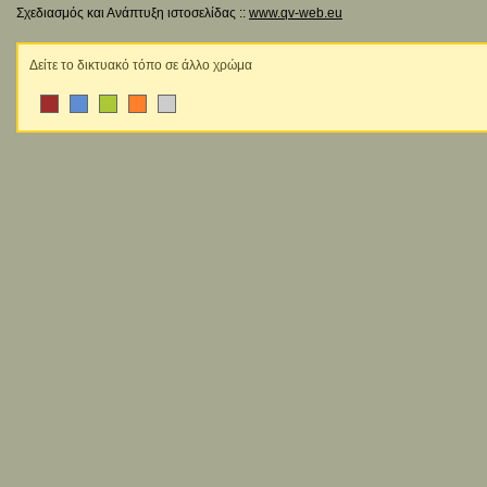
Σχεδιασμός και Ανάπτυξη ιστοσελίδας ::
www.qv-web.eu
Δείτε το δικτυακό τόπο σε άλλο χρώμα