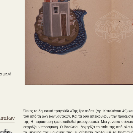
ια ψηλά
Όπως το δημοτικό τραγούδι «Της ξενιτειάς» (Αρ. Καταλόγου 49) κα
του από τη ζωή των ναυτικών. Και τα δύο απεικονίζουν την προσμον
ισαίων
της. Η παράσταση έχει αποδοθεί μικρογραφικά. Μια γυναίκα στέκεται
εκφράζουν προσμονή. Ο Βασιλείου ξεχωρίζει το σπίτι της από όλα τα
το μέγεθος της μοναξιάς της. Η σύνθεση ακολουθεί τα βυζαντινά