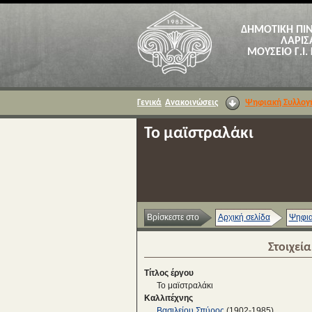
ΔΗΜΟΤΙΚΗ ΠΙ
ΛΑΡΙΣ
ΜΟΥΣΕΙΟ Γ.Ι.
Γενικά
Ανακοινώσεις
Ψηφιακή Συλλογ
Το μαϊστραλάκι
Βρίσκεστε στο
Αρχική σελίδα
Ψηφια
Στοιχεί
Τίτλος έργου
Το μαϊστραλάκι
Καλλιτέχνης
Βασιλείου Σπύρος
(1902-1985)