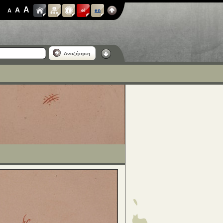
A
A
A
el
en
Αναζήτηση