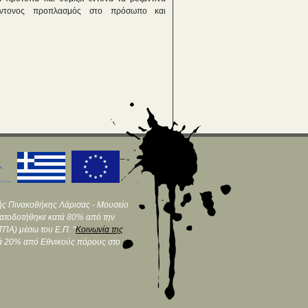
 έντονος προπλασμός στο πρόσωπο και
ής Πινακοθήκης Λάρισας - Μουσείο
ματοδοτήθηκε κατά 80% από την
ΠΑ) μέσω του Ε.Π. "
Κοινωνία της
τά 20% από Εθνικούς πόρους στο