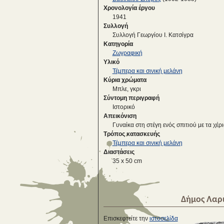
Χρονολογία έργου
1941
Συλλογή
Συλλογή Γεωργίου Ι. Κατσίγρα
Κατηγορία
Ζωγραφική
Υλικό
Τέμπερα και σινική μελάνη
Κύρια χρώματα
Μπλε, γκρι
Σύντομη περιγραφή
Iστορικό
Απεικόνιση
Γυναίκα στη στέγη ενός σπιτιού με τα χέρ
Τρόπος κατασκευής
Τέμπερα και σινική μελάνη
Διαστάσεις
35 x 50 cm
Δήμος Λαρ
Επισκεφτείτε την
ιστοσελίδα