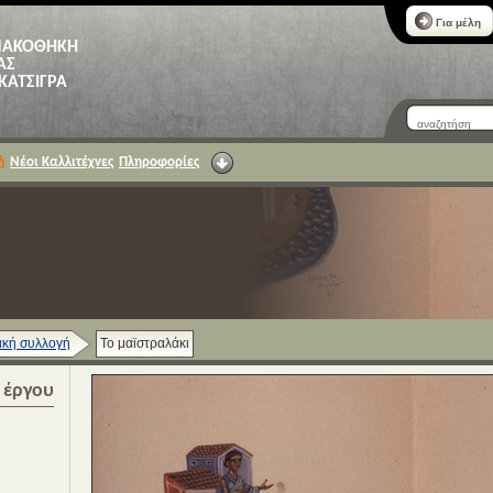
Για μέλη
ΝΑΚΟΘΗΚΗ
ΑΣ
 ΚΑΤΣΙΓΡΑ
ή
Νέοι Καλλιτέχνες
Πληροφορίες
κή συλλογή
Το μαϊστραλάκι
α έργου