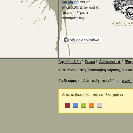
του δήμου
, για να
ενημερωθείτε για όλα τα
τρέχοντα θέματα
επικαιρότητας.
Δήμος Λαρισαίων
Αρχική σελίδα
Γενικά
Ανακοινώσεις
Ψηφι
© 2026 Δημοτική Πινακοθήκη Λάρισας, Μουσείο
Σχεδιασμός και Ανάπτυξη ιστοσελίδας ::
www.q
Δείτε το δικτυακό τόπο σε άλλο χρώμα