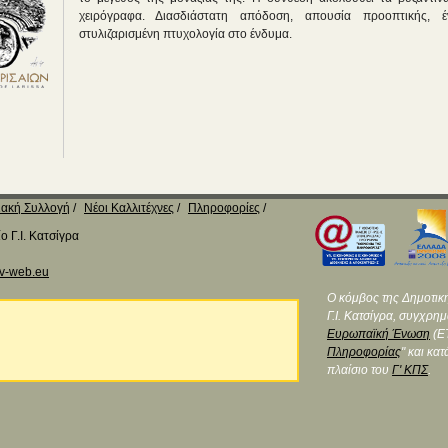
χειρόγραφα. Διασδιάστατη απόδοση, απουσία προοπτικής,
στυλιζαρισμένη πτυχολογία στο ένδυμα.
ακή Συλλογή
Νέοι Καλλιτέχνες
Πληροφορίες
 Γ.Ι. Κατσίγρα
v-web.eu
Ο κόμβος της Δημοτικ
Γ.Ι. Κατσίγρα, συγχρη
Ευρωπαϊκή Ένωση
(ΕΤ
Πληροφορίας
" και κα
πλαίσιο του
Γ' ΚΠΣ
.