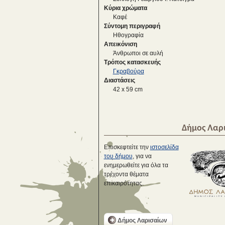
Κύρια χρώματα
Καφέ
Σύντομη περιγραφή
Ηθογραφία
Απεικόνιση
Άνθρωποι σε αυλή
Τρόπος κατασκευής
Γκραβούρα
Διαστάσεις
42 x 59 cm
Δήμος Λαρ
Επισκεφτείτε την
ιστοσελίδα
του δήμου
, για να
ενημερωθείτε για όλα τα
τρέχοντα θέματα
επικαιρότητας.
Δήμος Λαρισαίων