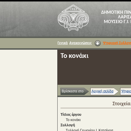
ΔΗΜΟΤΙΚΗ ΠΙ
ΛΑΡΙΣ
ΜΟΥΣΕΙΟ Γ.Ι.
Γενικά
Ανακοινώσεις
Ψηφιακή Συλλογ
Το κονάκι
Βρίσκεστε στο
Αρχική σελίδα
Ψηφια
Στοιχεί
Τίτλος έργου
Το κονάκι
Συλλογή
Συλλογή Γεωργίου Ι. Κατσίγρα