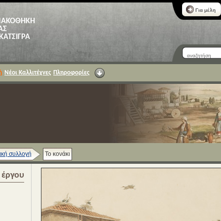
Για μέλη
ΝΑΚΟΘΗΚΗ
ΑΣ
 ΚΑΤΣΙΓΡΑ
ή
Νέοι Καλλιτέχνες
Πληροφορίες
κή συλλογή
Το κονάκι
α έργου