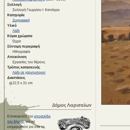
Συλλογή
Συλλογή Γεωργίου Ι. Κατσίγρα
Κατηγορία
Ζωγραφική
Υλικό
Λάδι
Κύρια χρώματα
Ώχρα
Σύντομη περιγραφή
Ηθογραφία
Απεικόνιση
Εργασίες του θέρους
Τρόπος κατασκευής
Λάδι σε χάρντμπορντ
Διαστάσεις
22,5 x 31 cm
Δήμος Λαρισαίων
Επισκεφτείτε την
ιστοσελίδα
του δήμου
, για να
ενημερωθείτε για όλα τα