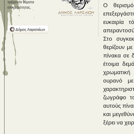
τρέχοντα θέματα
Ο θερισμ
επικαιρότητας.
επεξεργάστ
ευκαιρία 
απεραντοσύ
Δήμος Λαρισαίων
Στο συγκε
θερίζουν με
πίνακα σε 
έτοιμα δεμ
χρωματική 
ουρανό με
χαρακτηρισ
ζωγράφο το
αυτούς πίνα
και μεγεθύν
ξέρει να χει