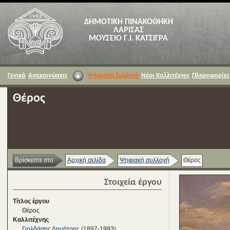
ΔΗΜΟΤΙΚΗ ΠΙΝΑΚΟΘΗΚΗ
ΛΑΡΙΣΑΣ
ΜΟΥΣΕΙΟ Γ.Ι. ΚΑΤΣΙΓΡΑ
Γενικά
Ανακοινώσεις
Ψηφιακή Συλλογή
Νέοι Καλλιτέχνες
Πληροφορίες
Θέρος
Βρίσκεστε στο
Αρχική σελίδα
Ψηφιακή συλλογή
Θέρος
Στοιχεία έργου
Τίτλος έργου
Θέρος
Καλλιτέχνης
Γιολδάσης Δημήτρης
(1897-1993)