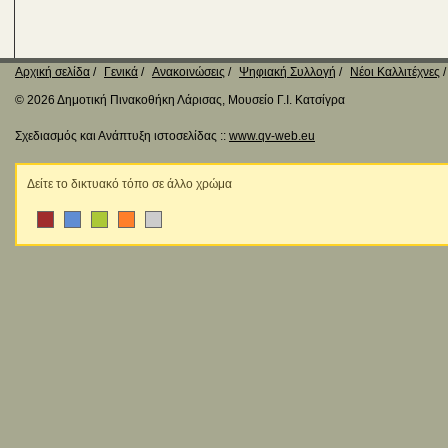
Αρχική σελίδα
Γενικά
Ανακοινώσεις
Ψηφιακή Συλλογή
Νέοι Καλλιτέχνες
© 2026 Δημοτική Πινακοθήκη Λάρισας, Μουσείο Γ.Ι. Κατσίγρα
Σχεδιασμός και Ανάπτυξη ιστοσελίδας ::
www.qv-web.eu
Δείτε το δικτυακό τόπο σε άλλο χρώμα