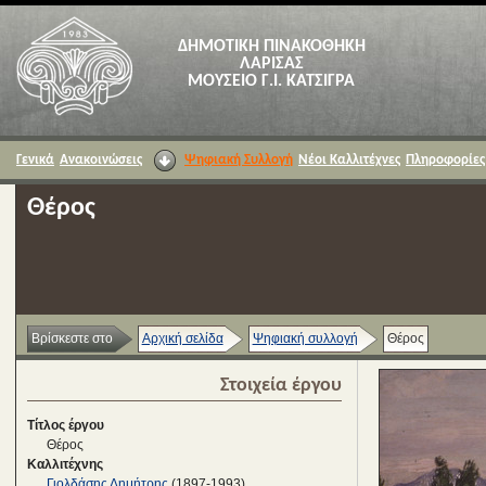
ΔΗΜΟΤΙΚΗ ΠΙΝΑΚΟΘΗΚΗ
ΛΑΡΙΣΑΣ
ΜΟΥΣΕΙΟ Γ.Ι. ΚΑΤΣΙΓΡΑ
Γενικά
Ανακοινώσεις
Ψηφιακή Συλλογή
Νέοι Καλλιτέχνες
Πληροφορίες
Θέρος
Βρίσκεστε στο
Αρχική σελίδα
Ψηφιακή συλλογή
Θέρος
Στοιχεία έργου
Τίτλος έργου
Θέρος
Καλλιτέχνης
Γιολδάσης Δημήτρης
(1897-1993)