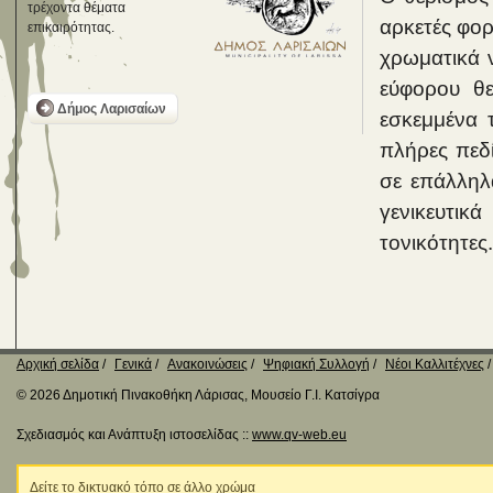
τρέχοντα θέματα
αρκετές φορ
επικαιρότητας.
χρωματικά 
εύφορου θε
Δήμος Λαρισαίων
εσκεμμένα 
πλήρες πεδ
σε επάλληλ
γενικευτι
τονικότητες.
Αρχική σελίδα
Γενικά
Ανακοινώσεις
Ψηφιακή Συλλογή
Νέοι Καλλιτέχνες
© 2026 Δημοτική Πινακοθήκη Λάρισας, Μουσείο Γ.Ι. Κατσίγρα
Σχεδιασμός και Ανάπτυξη ιστοσελίδας ::
www.qv-web.eu
Δείτε το δικτυακό τόπο σε άλλο χρώμα