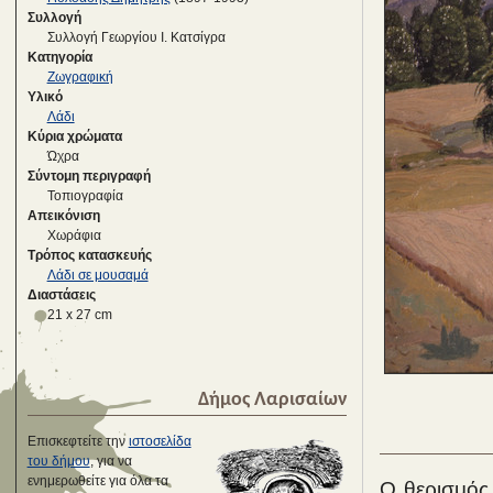
Συλλογή
Συλλογή Γεωργίου Ι. Κατσίγρα
Κατηγορία
Ζωγραφική
Υλικό
Λάδι
Κύρια χρώματα
Ώχρα
Σύντομη περιγραφή
Τοπιογραφία
Απεικόνιση
Χωράφια
Τρόπος κατασκευής
Λάδι σε μουσαμά
Διαστάσεις
21 x 27 cm
Δήμος Λαρισαίων
Επισκεφτείτε την
ιστοσελίδα
του δήμου
, για να
ενημερωθείτε για όλα τα
Ο θερισμός