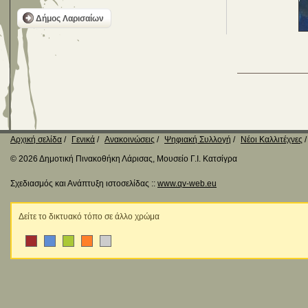
Δήμος Λαρισαίων
Αρχική σελίδα
Γενικά
Ανακοινώσεις
Ψηφιακή Συλλογή
Νέοι Καλλιτέχνες
© 2026 Δημοτική Πινακοθήκη Λάρισας, Μουσείο Γ.Ι. Κατσίγρα
Σχεδιασμός και Ανάπτυξη ιστοσελίδας ::
www.qv-web.eu
Δείτε το δικτυακό τόπο σε άλλο χρώμα