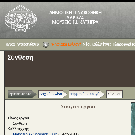
ΔΗΜΟΤΙΚΗ ΠΙΝΑΚΟΘΗΚΗ
ΛΑΡΙΣΑΣ
ΜΟΥΣΕΙΟ Γ.Ι. ΚΑΤΣΙΓΡΑ
Γενικά
Ανακοινώσεις
Ψηφιακή Συλλογή
Νέοι Καλλιτέχνες
Πληροφορίες
Σύνθεση
Βρίσκεστε στο
Αρχική σελίδα
Ψηφιακή συλλογή
Σύνθεση
Στοιχεία έργου
Τίτλος έργου
Σύνθεση
Καλλιτέχνης
Μουρέλου - Ορφανού Έλλη
(1922-2011)