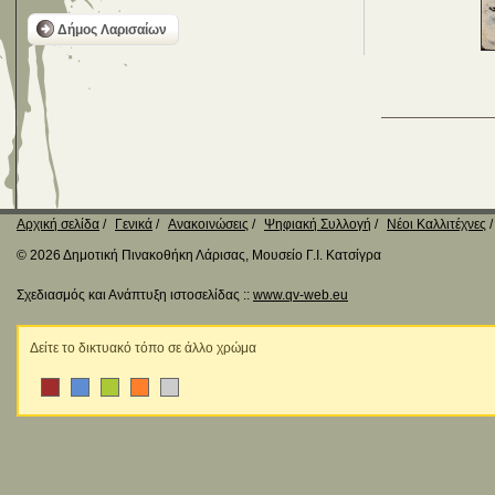
Δήμος Λαρισαίων
Αρχική σελίδα
Γενικά
Ανακοινώσεις
Ψηφιακή Συλλογή
Νέοι Καλλιτέχνες
© 2026 Δημοτική Πινακοθήκη Λάρισας, Μουσείο Γ.Ι. Κατσίγρα
Σχεδιασμός και Ανάπτυξη ιστοσελίδας ::
www.qv-web.eu
Δείτε το δικτυακό τόπο σε άλλο χρώμα