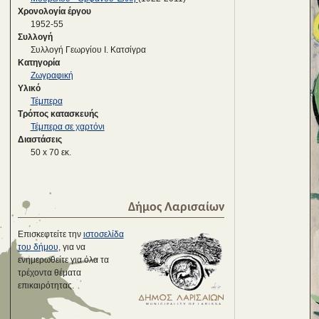
Χρονολογία έργου
1952-55
Συλλογή
Συλλογή Γεωργίου Ι. Κατσίγρα
Κατηγορία
Ζωγραφική
Υλικό
Τέμπερα
Τρόπος κατασκευής
Τέμπερα σε χαρτόνι
Διαστάσεις
50 x 70 εκ.
Δήμος Λαρισαίων
Επισκεφτείτε την
ιστοσελίδα
του δήμου
, για να
ενημερωθείτε για όλα τα
τρέχοντα θέματα
επικαιρότητας.