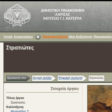
ΔΗΜΟΤΙΚΗ ΠΙΝΑΚΟΘΗΚΗ
ΛΑΡΙΣΑΣ
ΜΟΥΣΕΙΟ Γ.Ι. ΚΑΤΣΙΓΡΑ
Γενικά
Ανακοινώσεις
Ψηφιακή Συλλογή
Νέοι Καλλιτέχνες
Πληροφορίες
Στρατιώτες
Βρίσκεστε στο
Αρχική σελίδα
Ψηφιακή συλλογή
Στρατιώτες
Στοιχεία έργου
Τίτλος έργου
Στρατιώτες
Καλλιτέχνης
Μιχαηλίδης Σ.