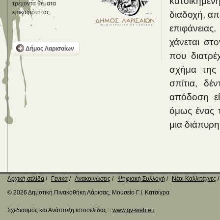
κατοικημένη
τρέχοντα θέματα
επικαιρότητας.
διαδοχή, απ
επιφάνειας
χάνεται στ
Δήμος Λαρισαίων
που διατρέ
σχήμα της 
σπίτια, δέ
απόδοση εί
όμως ένας τ
μια διάπυρη
Αρχική σελίδα
Γενικά
Ανακοινώσεις
Ψηφιακή Συλλογή
Νέοι Καλλιτέχνες
© 2026 Δημοτική Πινακοθήκη Λάρισας, Μουσείο Γ.Ι. Κατσίγρα
Σχεδιασμός και Ανάπτυξη ιστοσελίδας ::
www.qv-web.eu