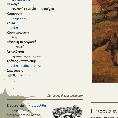
Συλλογή
Συλλογή Γεωργίου Ι. Κατσίγρα
Κατηγορία
Ζωγραφική
Υλικό
Λάδι
Κύρια χρώματα
Καφέ
Σύντομη περιγραφή
Πολεμικό
Απεικόνιση
Στρατιώτες σε πορεία
Τρόπος κατασκευής
Λάδι σε χάρντμπορντ
Διαστάσεις
68,5 x 98,5 cm
Δήμος Λαρισαίων
Επισκεφτείτε την
ιστοσελίδα
Η πορεία εν
του δήμου
, για να
ενημερωθείτε για όλα τα