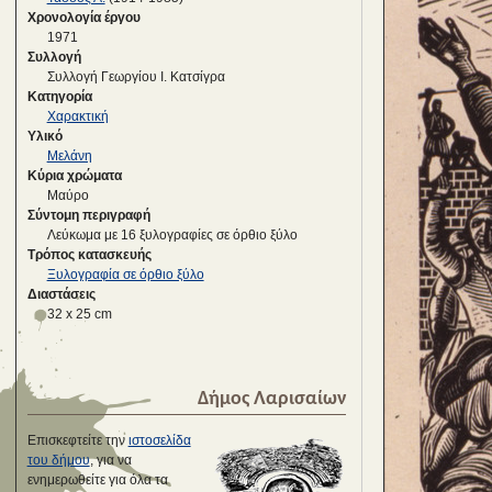
Χρονολογία έργου
1971
Συλλογή
Συλλογή Γεωργίου Ι. Κατσίγρα
Κατηγορία
Χαρακτική
Υλικό
Μελάνη
Κύρια χρώματα
Μαύρο
Σύντομη περιγραφή
Λεύκωμα με 16 ξυλογραφίες σε όρθιο ξύλο
Τρόπος κατασκευής
Ξυλογραφία σε όρθιο ξύλο
Διαστάσεις
32 x 25 cm
Δήμος Λαρισαίων
Επισκεφτείτε την
ιστοσελίδα
του δήμου
, για να
ενημερωθείτε για όλα τα