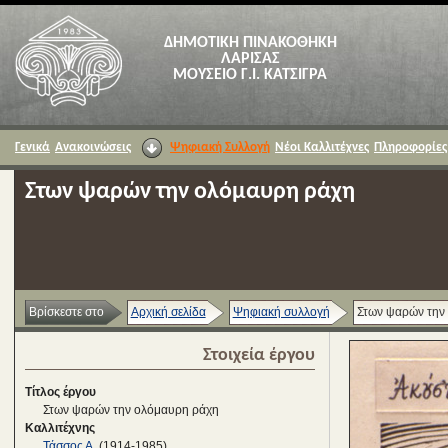
ΔΗΜΟΤΙΚΗ ΠΙΝΑΚΟΘΗΚΗ
ΛΑΡΙΣΑΣ
ΜΟΥΣΕΙΟ Γ.Ι. ΚΑΤΣΙΓΡΑ
Γενικά
Ανακοινώσεις
Ψηφιακή Συλλογή
Νέοι Καλλιτέχνες
Πληροφορίες
Στων ψαρών την ολόμαυρη ράχη
Βρίσκεστε στο
Αρχική σελίδα
Ψηφιακή συλλογή
Στων ψαρών την
Στοιχεία έργου
Τίτλος έργου
Στων ψαρών την ολόμαυρη ράχη
Καλλιτέχνης
Τάσσος Α.
(1914-1985)