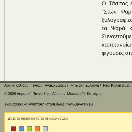
Ο Τάσσος Α
"Στων Ψαρ
ξυλογραφίες
τα Ψαρά κ
Συναντού
καπεταναίω
φιγούρες απ
Αρχική σελίδα
Γενικά
Ανακοινώσεις
Ψηφιακή Συλλογή
Νέοι Καλλιτέχνες
© 2026 Δημοτική Πινακοθήκη Λάρισας, Μουσείο Γ.Ι. Κατσίγρα
Σχεδιασμός και Ανάπτυξη ιστοσελίδας ::
www.qv-web.eu
Δείτε το δικτυακό τόπο σε άλλο χρώμα