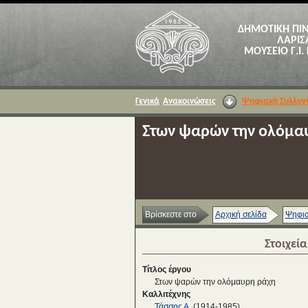
ΔΗΜΟΤΙΚΗ ΠΙ
ΛΑΡΙΣ
ΜΟΥΣΕΙΟ Γ.Ι.
Γενικά
Ανακοινώσεις
Ψηφιακή Συλλογ
Στων ψαρών την ολόμα
Βρίσκεστε στο
Αρχική σελίδα
Ψηφια
Στοιχεί
Τίτλος έργου
Στων ψαρών την ολόμαυρη ράχη
Καλλιτέχνης
Τάσσος Α.
(1914-1985)