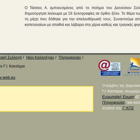
Ο Τάσσος Α. εμπνευσμένος από το ποίημα του Διονύσιου Σο
δημιούργησε λεύκωμα με 16 ξυλογραφίες σε όρθιο ξύλο. Το θέμα τω
τη μάχη που δόθηκε για την απελευθέρωσή τους. Συναντούμε απ
καπεταναίων με σπαθιά και λάβαρα στα χέρια καθώς και τραγικές φιγ
ακή Συλλογή
Νέοι Καλλιτέχνες
Πληροφορίες
 Γ.Ι. Κατσίγρα
v-web.eu
Ο κόμβος της Δημοτικ
Γ.Ι. Κατσίγρα, συγχρη
Ευρωπαϊκή Ένωση
(ΕΤ
Πληροφορίας
" και κα
πλαίσιο του
Γ' ΚΠΣ
.