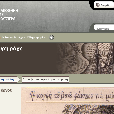
Για μέλη
ΝΑΚΟΘΗΚΗ
ΑΣ
 ΚΑΤΣΙΓΡΑ
ή
Νέοι Καλλιτέχνες
Πληροφορίες
υρη ράχη
κή συλλογή
Στων ψαρών την ολόμαυρη ράχη
α έργου