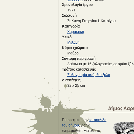
Χρονολογία έργου
1971
Συλλογή
Συλλογή Γεωργίου Ι. Κατσίγρα
Κατηγορία
Χαρακτική
Υλικό
Μελάνη
Κύρια χρώματα
Μαύρο
Σύντομη περιγραφή
Λεύκωμα με 16 ξυλογραφίες σε όρθιο ξύλ
Τρόπος κατασκευής
Ξυλογραφία σε όρθιο ξύλο
Διαστάσεις
32 x 25 cm
Δήμος Λαρ
Επισκεφτείτε την
ιστοσελίδα
του δήμου
, για να
ενημερωθείτε για όλα τα