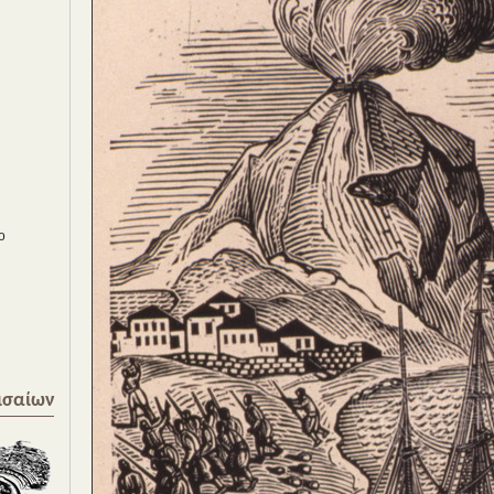
ο
ισαίων