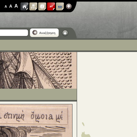
A
A
A
el
en
Αναζήτηση