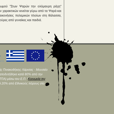
λωμού "Στων Ψαρών την ολόμαυρη ράχη"
ν χαρακτικών κινείται γύρω από τα Ψαρά και
εικονήσεις πολεμικών πλοίων στη θάλασσα,
ούρες από γυναίκες και παιδιά.
ής Πινακοθήκης Λάρισας - Μουσείο
ματοδοτήθηκε κατά 80% από την
ΠΑ) μέσω του Ε.Π. "
Κοινωνία της
τά 20% από Εθνικούς πόρους στο