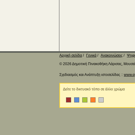
Αρχική σελίδα
Γενικά
Ανακοινώσεις
Ψηφι
© 2026 Δημοτική Πινακοθήκη Λάρισας, Μουσείο
Σχεδιασμός και Ανάπτυξη ιστοσελίδας ::
www.q
Δείτε το δικτυακό τόπο σε άλλο χρώμα