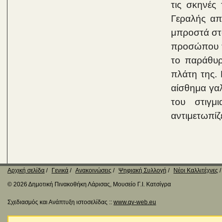
τις σκηνές
Γεραλής απο
μπροστά στο
προσώπου τη
το παράθυρ
πλάτη της. 
αίσθημα γαλ
του στιγμ
αντιμετωπίζ
Αρχική σελίδα
Γενικά
Ανακοινώσεις
Ψηφιακή Συλλογή
Νέοι Καλλιτέχνες
© 2026 Δημοτική Πινακοθήκη Λάρισας, Μουσείο Γ.Ι. Κατσίγρα
Σχεδιασμός και Ανάπτυξη ιστοσελίδας ::
www.qv-web.eu