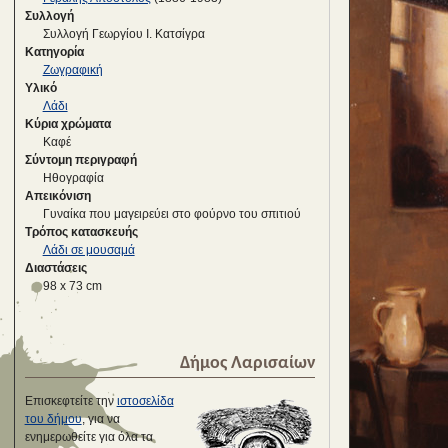
Συλλογή
Συλλογή Γεωργίου Ι. Κατσίγρα
Κατηγορία
Ζωγραφική
Υλικό
Λάδι
Κύρια χρώματα
Καφέ
Σύντομη περιγραφή
Ηθογραφία
Απεικόνιση
Γυναίκα που μαγειρεύει στο φούρνο του σπιτιού
Τρόπος κατασκευής
Λάδι σε μουσαμά
Διαστάσεις
98 x 73 cm
Δήμος Λαρισαίων
Επισκεφτείτε την
ιστοσελίδα
του δήμου
, για να
ενημερωθείτε για όλα τα