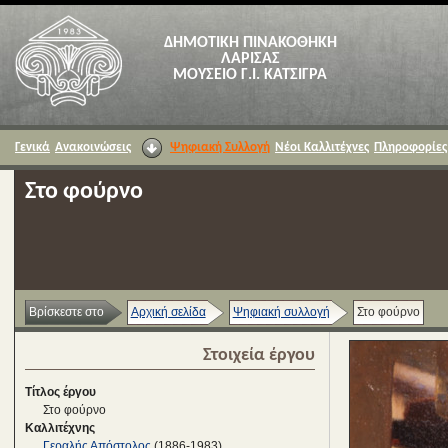
ΔΗΜΟΤΙΚΗ ΠΙΝΑΚΟΘΗΚΗ
ΛΑΡΙΣΑΣ
ΜΟΥΣΕΙΟ Γ.Ι. ΚΑΤΣΙΓΡΑ
Γενικά
Ανακοινώσεις
Ψηφιακή Συλλογή
Νέοι Καλλιτέχνες
Πληροφορίες
Στο φούρνο
Βρίσκεστε στο
Αρχική σελίδα
Ψηφιακή συλλογή
Στο φούρνο
Στοιχεία έργου
Τίτλος έργου
Στο φούρνο
Καλλιτέχνης
Γεραλής Απόστολος
(1886-1983)