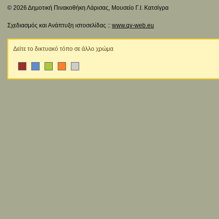
© 2026 Δημοτική Πινακοθήκη Λάρισας, Μουσείο Γ.Ι. Κατσίγρα
Σχεδιασμός και Ανάπτυξη ιστοσελίδας ::
www.qv-web.eu
Δείτε το δικτυακό τόπο σε άλλο χρώμα