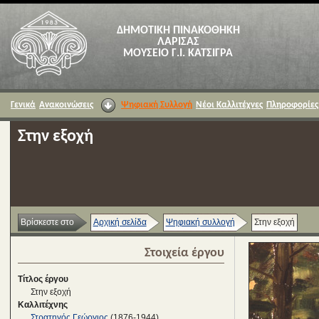
ΔΗΜΟΤΙΚΗ ΠΙΝΑΚΟΘΗΚΗ
ΛΑΡΙΣΑΣ
ΜΟΥΣΕΙΟ Γ.Ι. ΚΑΤΣΙΓΡΑ
Γενικά
Ανακοινώσεις
Ψηφιακή Συλλογή
Νέοι Καλλιτέχνες
Πληροφορίες
Στην εξοχή
Βρίσκεστε στο
Αρχική σελίδα
Ψηφιακή συλλογή
Στην εξοχή
Στοιχεία έργου
Τίτλος έργου
Στην εξοχή
Καλλιτέχνης
Στρατηγός Γεώργιος
(1876-1944)