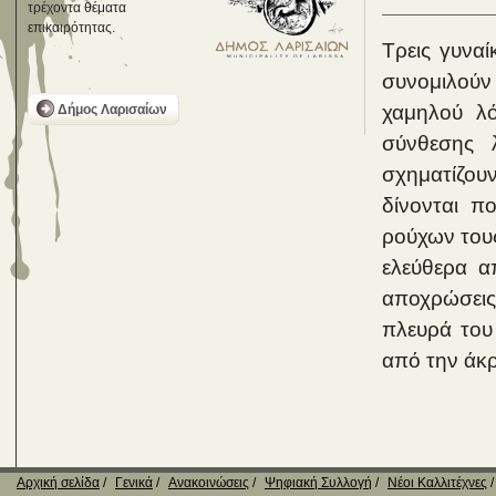
τρέχοντα θέματα
επικαιρότητας.
Τρεις γυναί
συνομιλούν
χαμηλού λ
Δήμος Λαρισαίων
σύνθεσης 
σχηματίζου
δίνονται π
ρούχων τους
ελεύθερα α
αποχρώσεις
πλευρά του
από την άκρ
Αρχική σελίδα
Γενικά
Ανακοινώσεις
Ψηφιακή Συλλογή
Νέοι Καλλιτέχνες