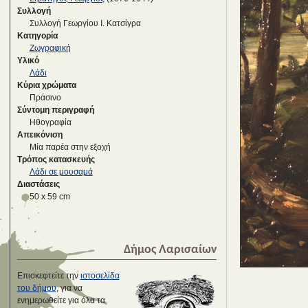
Συλλογή
Συλλογή Γεωργίου Ι. Κατσίγρα
Κατηγορία
Ζωγραφική
Υλικό
Λάδι
Κύρια χρώματα
Πράσινο
Σύντομη περιγραφή
Ηθογραφία
Απεικόνιση
Μία παρέα στην εξοχή
Τρόπος κατασκευής
Λάδι σε μουσαμά
Διαστάσεις
50 x 59 cm
Δήμος Λαρισαίων
Επισκεφτείτε την
ιστοσελίδα
του δήμου
, για να
ενημερωθείτε για όλα τα