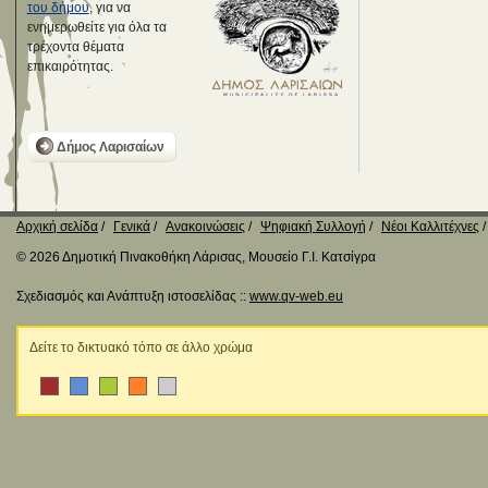
του δήμου
, για να
ενημερωθείτε για όλα τα
τρέχοντα θέματα
επικαιρότητας.
Δήμος Λαρισαίων
Αρχική σελίδα
Γενικά
Ανακοινώσεις
Ψηφιακή Συλλογή
Νέοι Καλλιτέχνες
© 2026 Δημοτική Πινακοθήκη Λάρισας, Μουσείο Γ.Ι. Κατσίγρα
Σχεδιασμός και Ανάπτυξη ιστοσελίδας ::
www.qv-web.eu
Δείτε το δικτυακό τόπο σε άλλο χρώμα