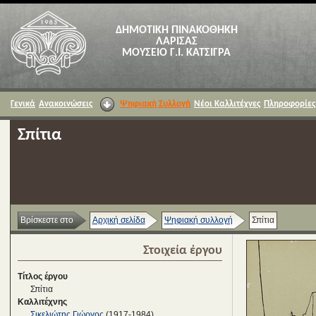
ΔΗΜΟΤΙΚΗ ΠΙΝΑΚΟΘΗΚΗ
ΛΑΡΙΣΑΣ
ΜΟΥΣΕΙΟ Γ.Ι. ΚΑΤΣΙΓΡΑ
Γενικά
Ανακοινώσεις
Ψηφιακή Συλλογή
Νέοι Καλλιτέχνες
Πληροφορίες
Σπίτια
Βρίσκεστε στο
Αρχική σελίδα
Ψηφιακή συλλογή
Σπίτια
Στοιχεία έργου
Τίτλος έργου
Σπίτια
Καλλιτέχνης
Σικελιώτης Γιώργος
(1917-1984)