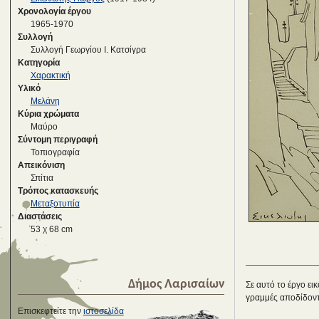
Χρονολογία έργου
1965-1970
Συλλογή
Συλλογή Γεωργίου Ι. Κατσίγρα
Κατηγορία
Χαρακτική
Υλικό
Μελάνη
Κύρια χρώματα
Μαύρο
Σύντομη περιγραφή
Τοπιογραφία
Απεικόνιση
Σπίτια
Τρόπος κατασκευής
Μεταξοτυπία
Διαστάσεις
53 χ 68 cm
Δήμος Λαρισαίων
Σε αυτό το έργο ει
γραμμές αποδίδοντα
Επισκεφτείτε την
ιστοσελίδα