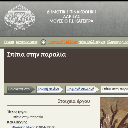
ΔΗΜΟΤΙΚΗ ΠΙΝΑΚΟΘΗΚΗ
ΛΑΡΙΣΑΣ
ΜΟΥΣΕΙΟ Γ.Ι. ΚΑΤΣΙΓΡΑ
Γενικά
Ανακοινώσεις
Ψηφιακή Συλλογή
Νέοι Καλλιτέχνες
Πληροφορίες
Σπίτια στην παραλία
Βρίσκεστε στο
Αρχική σελίδα
Ψηφιακή συλλογή
Σπίτια στην παρα
Στοιχεία έργου
Τίτλος έργου
Σπίτια στην παραλία
Καλλιτέχνης
Φωτάκις Νίκος
(1904-1959)