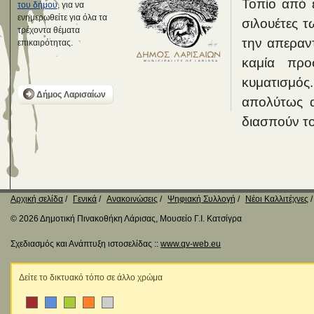
Τοπίο από έ
του δήμου
, για να
ενημερωθείτε για όλα τα
σιλουέτες τ
τρέχοντα θέματα
την απεραντ
επικαιρότητας.
καμία προ
κυματισμός
Δήμος Λαρισαίων
απολύτως α
διασπούν το
Αρχική σελίδα
Γενικά
Ανακοινώσεις
Ψηφιακή Συλλογή
Νέοι Καλλιτέχνες
© 2026 Δημοτική Πινακοθήκη Λάρισας, Μουσείο Γ.Ι. Κατσίγρα
Σχεδιασμός και Ανάπτυξη ιστοσελίδας ::
www.qv-web.eu
Δείτε το δικτυακό τόπο σε άλλο χρώμα