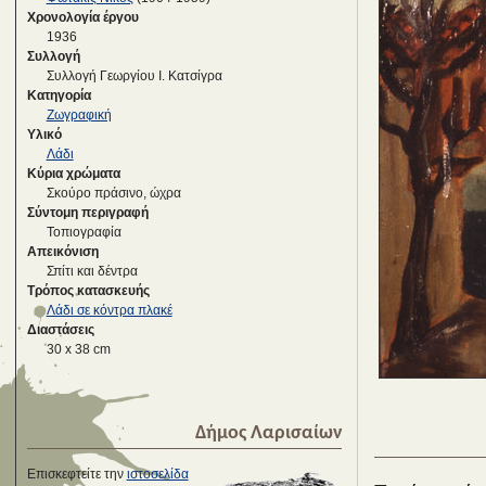
Χρονολογία έργου
1936
Συλλογή
Συλλογή Γεωργίου Ι. Κατσίγρα
Κατηγορία
Ζωγραφική
Υλικό
Λάδι
Κύρια χρώματα
Σκούρο πράσινο, ώχρα
Σύντομη περιγραφή
Τοπιογραφία
Απεικόνιση
Σπίτι και δέντρα
Τρόπος κατασκευής
Λάδι σε κόντρα πλακέ
Διαστάσεις
30 x 38 cm
Δήμος Λαρισαίων
Επισκεφτείτε την
ιστοσελίδα