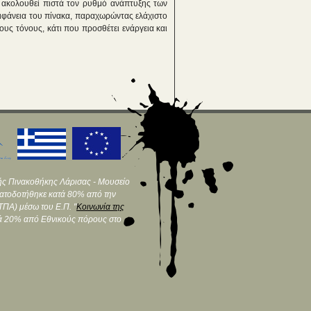
 ακολουθεί πιστά τον ρυθμό ανάπτυξης των
φάνεια του πίνακα, παραχωρώντας ελάχιστο
υς τόνους, κάτι που προσθέτει ενάργεια και
ής Πινακοθήκης Λάρισας - Μουσείο
ματοδοτήθηκε κατά 80% από την
ΠΑ) μέσω του Ε.Π. "
Κοινωνία της
τά 20% από Εθνικούς πόρους στο