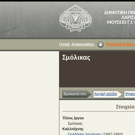
ΔΗΜΟΤΙΚΗ ΠΙ
ΛΑΡΙΣ
ΜΟΥΣΕΙΟ Γ.Ι.
Γενικά
Ανακοινώσεις
Ψηφιακή Συλλογ
Σμόλικας
Βρίσκεστε στο
Αρχική σελίδα
Ψηφια
Στοιχεί
Τίτλος έργου
Σμόλικας
Καλλιτέχνης
Γιολδάσης Δημήτρης
(1897-1993)