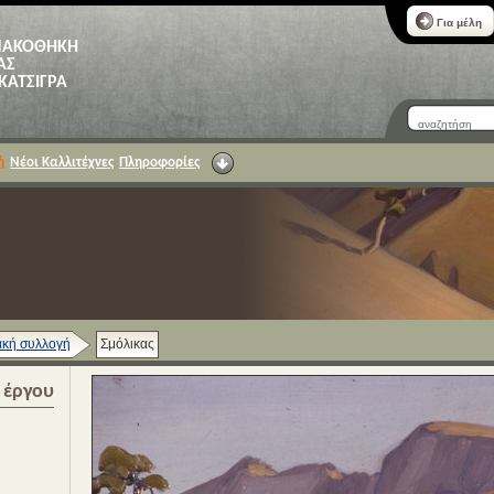
Για μέλη
ΝΑΚΟΘΗΚΗ
ΑΣ
 ΚΑΤΣΙΓΡΑ
ή
Νέοι Καλλιτέχνες
Πληροφορίες
κή συλλογή
Σμόλικας
α έργου