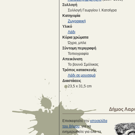
Συλλογή
Συλλογή Γεωργίου Ι. Κατσίγρα
Κατηγορία
Ζωγραφική
Υλικό
Λάδι
Κύρια χρώματα
Ώχρα, μπλε
Σύντομη περιγραφή
Τοπιογραφία
Απεικόνιση
Το βουνό Σμόλικας
Τρόπος κατασκευής
Λάδι σε μουσαμά
Διαστάσεις
23,5 x 31,5 cm
Δήμος Λαρ
Επισκεφτείτε την
ιστοσελίδα
του δήμου
, για να
ενημερωθείτε για όλα τα