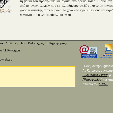
τη βαθιά του προσήλωση και αγάπη στο ορεινό τοπίο. Η σύνθεση
απόκρημνων πλαγιών που καταλαμβάνουν σχεδόν ολόκληρη την επι
χώρο ανάπτυξης στον ουρανό. Τα χρώματα έχουν θερμούς και γκρίζο
ζωντάνια στο σκληροτράχηλο σκηνικό.
ακή Συλλογή
Νέοι Καλλιτέχνες
Πληροφορίες
 Γ.Ι. Κατσίγρα
v-web.eu
Ο κόμβος της Δημοτικ
Γ.Ι. Κατσίγρα, συγχρη
Ευρωπαϊκή Ένωση
(ΕΤ
Πληροφορίας
" και κα
πλαίσιο του
Γ' ΚΠΣ
.