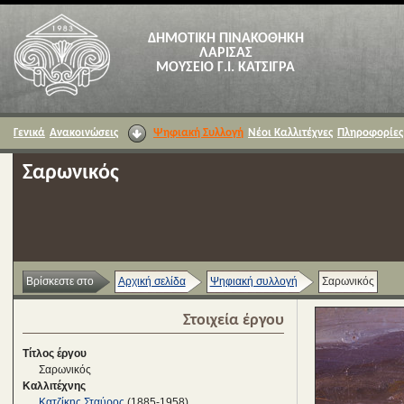
ΔΗΜΟΤΙΚΗ ΠΙΝΑΚΟΘΗΚΗ
ΛΑΡΙΣΑΣ
ΜΟΥΣΕΙΟ Γ.Ι. ΚΑΤΣΙΓΡΑ
Γενικά
Ανακοινώσεις
Ψηφιακή Συλλογή
Νέοι Καλλιτέχνες
Πληροφορίες
Σαρωνικός
Βρίσκεστε στο
Αρχική σελίδα
Ψηφιακή συλλογή
Σαρωνικός
Στοιχεία έργου
Τίτλος έργου
Σαρωνικός
Καλλιτέχνης
Κατζίκης Σταύρος
(1885-1958)