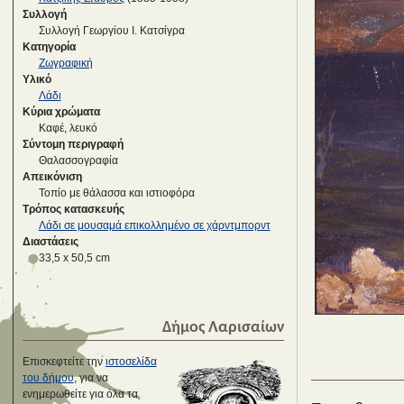
Συλλογή
Συλλογή Γεωργίου Ι. Κατσίγρα
Κατηγορία
Ζωγραφική
Υλικό
Λάδι
Κύρια χρώματα
Καφέ, λευκό
Σύντομη περιγραφή
Θαλασσογραφία
Απεικόνιση
Τοπίο με θάλασσα και ιστιοφόρα
Τρόπος κατασκευής
Λάδι σε μουσαμά επικολλημένο σε χάρντμπορντ
Διαστάσεις
33,5 x 50,5 cm
Δήμος Λαρισαίων
Επισκεφτείτε την
ιστοσελίδα
του δήμου
, για να
ενημερωθείτε για όλα τα