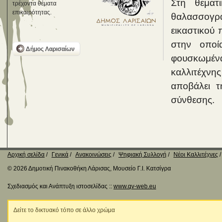
Στη θεματ
τρέχοντα θέματα
επικαιρότητας.
θαλασσογρα
εικαστικού 
στην οποί
Δήμος Λαρισαίων
φουσκωμένα
καλλιτέχνη
αποβάλει 
σύνθεσης.
Αρχική σελίδα
Γενικά
Ανακοινώσεις
Ψηφιακή Συλλογή
Νέοι Καλλιτέχνες
© 2026 Δημοτική Πινακοθήκη Λάρισας, Μουσείο Γ.Ι. Κατσίγρα
Σχεδιασμός και Ανάπτυξη ιστοσελίδας ::
www.qv-web.eu
Δείτε το δικτυακό τόπο σε άλλο χρώμα