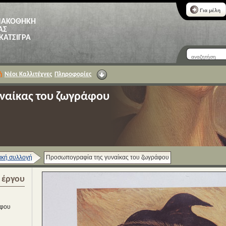
Για μέλη
ΝΑΚΟΘΗΚΗ
ΑΣ
 ΚΑΤΣΙΓΡΑ
ή
Νέοι Καλλιτέχνες
Πληροφορίες
ναίκας του ζωγράφου
κή συλλογή
Προσωπογραφία της γυναίκας του ζωγράφου
α έργου
άφου