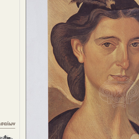
ισαίων