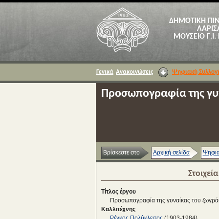
ΔΗΜΟΤΙΚΗ ΠΙ
ΛΑΡΙΣ
ΜΟΥΣΕΙΟ Γ.Ι.
Γενικά
Ανακοινώσεις
Ψηφιακή Συλλογ
Προσωπογραφία της γυ
Βρίσκεστε στο
Αρχική σελίδα
Ψηφια
Στοιχεί
Τίτλος έργου
Προσωπογραφία της γυναίκας του ζωγρ
Καλλιτέχνης
Ρέγκος Πολύκλειτος
(1903-1984)