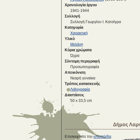
Χρονολογία έργου
1941-1944
Συλλογή
Συλλογή Γεωργίου Ι. Κατσίγρα
Κατηγορία
Χαρακτική
Υλικό
Μελάνη
Κύρια χρώματα
Ώχρα
Σύντομη περιγραφή
Προσωπογραφία
Απεικόνιση
Νεαρή γυναίκα
Τρόπος κατασκευής
Λιθογραφία
Διαστάσεις
50 x 33,5 cm
Δήμος Λαρ
Επισκεφτείτε την
ιστοσελίδα