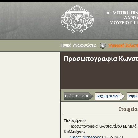
ΔΗΜΟΤΙΚΗ ΠΙ
ΛΑΡΙΣ
ΜΟΥΣΕΙΟ Γ.Ι.
Γενικά
Ανακοινώσεις
Ψηφιακή Συλλογ
Προσωπογραφία Κωνστ
Βρίσκεστε στο
Αρχική σελίδα
Ψηφια
Στοιχεί
Τίτλος έργου
Προσωπογραφία Κωνσταντίνου Μ. Μελά
Καλλιτέχνης
Λύτρας Νικηφόρος
(1832-1904)