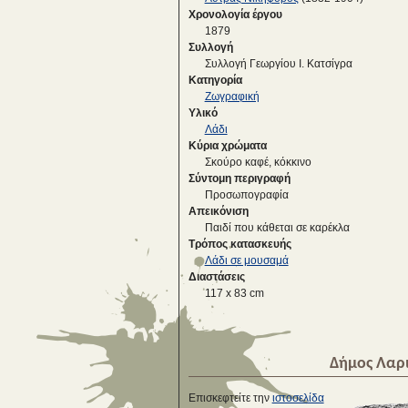
Χρονολογία έργου
1879
Συλλογή
Συλλογή Γεωργίου Ι. Κατσίγρα
Κατηγορία
Ζωγραφική
Υλικό
Λάδι
Κύρια χρώματα
Σκούρο καφέ, κόκκινο
Σύντομη περιγραφή
Προσωπογραφία
Απεικόνιση
Παιδί που κάθεται σε καρέκλα
Τρόπος κατασκευής
Λάδι σε μουσαμά
Διαστάσεις
117 x 83 cm
Δήμος Λαρ
Επισκεφτείτε την
ιστοσελίδα