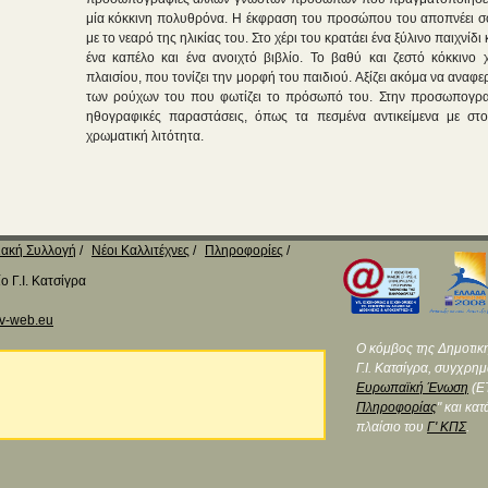
μία κόκκινη πολυθρόνα. Η έκφραση του προσώπου του αποπνέει σοβ
με το νεαρό της ηλικίας του. Στο χέρι του κρατάει ένα ξύλινο παιχνίδ
ένα καπέλο και ένα ανοιχτό βιβλίο. Το βαθύ και ζεστό κόκκινο
πλαισίου, που τονίζει την μορφή του παιδιού. Αξίζει ακόμα να αναφ
των ρούχων του που φωτίζει το πρόσωπό του. Στην προσωπογραφ
ηθογραφικές παραστάσεις, όπως τα πεσμένα αντικείμενα με στ
χρωματική λιτότητα.
ακή Συλλογή
Νέοι Καλλιτέχνες
Πληροφορίες
 Γ.Ι. Κατσίγρα
v-web.eu
Ο κόμβος της Δημοτικ
Γ.Ι. Κατσίγρα, συγχρη
Ευρωπαϊκή Ένωση
(ΕΤ
Πληροφορίας
" και κα
πλαίσιο του
Γ' ΚΠΣ
.