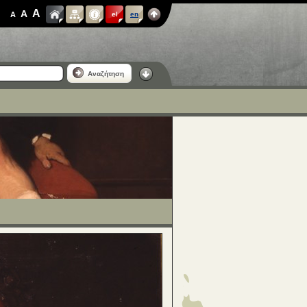
A
A
A
el
en
Αναζήτηση