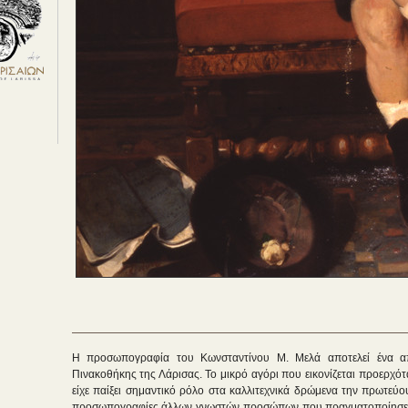
Η προσωπογραφία του Κωνσταντίνου Μ. Μελά αποτελεί ένα απ
Πινακοθήκης της Λάρισας. Το μικρό αγόρι που εικονίζεται προερχότ
είχε παίξει σημαντικό ρόλο στα καλλιτεχνικά δρώμενα την πρωτεύ
προσωπογραφίες άλλων γνωστών προσώπων που πραγματοποίησε ο Λ