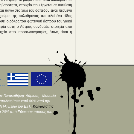
αρότητα, στοιχείο που έρχεται σε αντίθεση
ι και πάνω στο χαλί του δαπέδου είναι πεσμένα
 χρώμα της πολυθρόνας αποτελεί ένα είδος
ερθεί ο ρόλος του φωτεινού άσπρου του γιακά
ία αυτή ο Λύτρας συνδυάζει στοιχεία από
οιχεία από προσωπογραφίες, όπως είναι η
ής Πινακοθήκης Λάρισας - Μουσείο
ματοδοτήθηκε κατά 80% από την
ΠΑ) μέσω του Ε.Π. "
Κοινωνία της
τά 20% από Εθνικούς πόρους στο