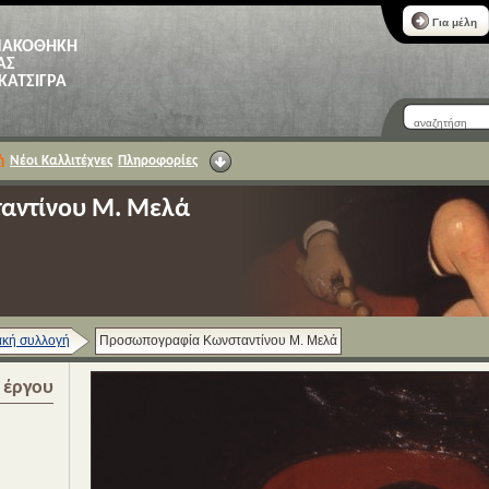
Για μέλη
ΝΑΚΟΘΗΚΗ
ΑΣ
 ΚΑΤΣΙΓΡΑ
ή
Νέοι Καλλιτέχνες
Πληροφορίες
αντίνου Μ. Μελά
κή συλλογή
Προσωπογραφία Κωνσταντίνου Μ. Μελά
α έργου