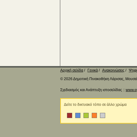
Αρχική σελίδα
Γενικά
Ανακοινώσεις
Ψηφι
© 2026 Δημοτική Πινακοθήκη Λάρισας, Μουσείο
Σχεδιασμός και Ανάπτυξη ιστοσελίδας ::
www.q
Δείτε το δικτυακό τόπο σε άλλο χρώμα