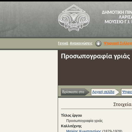
ΔΗΜΟΤΙΚΗ ΠΙ
ΛΑΡΙΣ
ΜΟΥΣΕΙΟ Γ.Ι.
Γενικά
Ανακοινώσεις
Ψηφιακή Συλλογ
Προσωπογραφία γριάς
Βρίσκεστε στο
Αρχική σελίδα
Ψηφια
Στοιχεί
Τίτλος έργου
Προσωπογραφία γριάς
Καλλιτέχνης
Μαλέας Κωνσταντίνος
(1879-1928)