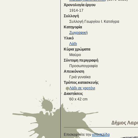
Χρονολογία έργου
1914-17
Συλλογή
Συλλογή Γεωργίου Ι. Κατσίγρα
Κατηγορία
Ζωγραφική
Υλικό
Λάδι
Κύρια χρώματα
Μαύρο
Σύντομη περιγραφή
Προσωπογραφία
Απεικόνιση
Γριά γυναίκα
Τρόπος κατασκευής
Λάδι σε χαρτόνι
Διαστάσεις
60 x 42 cm
Δήμος Λαρ
Επισκεφτείτε την
ιστοσελίδα