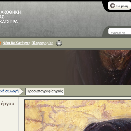
Για μέλη
ΝΑΚΟΘΗΚΗ
ΑΣ
 ΚΑΤΣΙΓΡΑ
ή
Νέοι Καλλιτέχνες
Πληροφορίες
κή συλλογή
Προσωπογραφία γριάς
α έργου