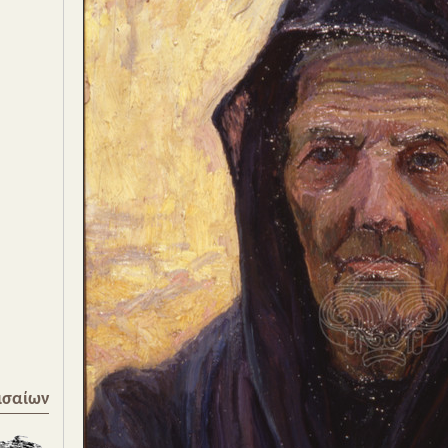
ισαίων