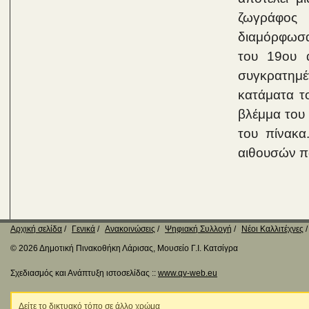
ζωγράφος 
διαμόρφωσα
του 19ου 
συγκρατημέ
κατάματα τ
βλέμμα του 
του πίνακα
αιθουσών π
Αρχική σελίδα
Γενικά
Ανακοινώσεις
Ψηφιακή Συλλογή
Νέοι Καλλιτέχνες
© 2026 Δημοτική Πινακοθήκη Λάρισας, Μουσείο Γ.Ι. Κατσίγρα
Σχεδιασμός και Ανάπτυξη ιστοσελίδας ::
www.qv-web.eu
Δείτε το δικτυακό τόπο σε άλλο χρώμα