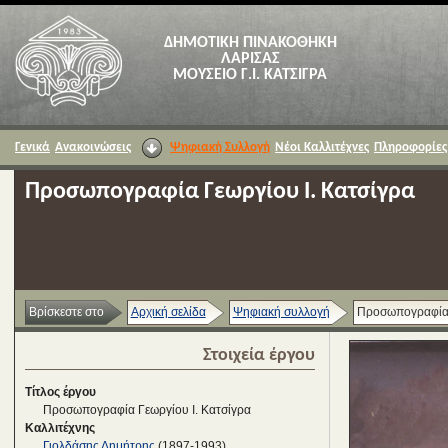
ΔΗΜΟΤΙΚΗ ΠΙΝΑΚΟΘΗΚΗ
ΛΑΡΙΣΑΣ
ΜΟΥΣΕΙΟ Γ.Ι. ΚΑΤΣΙΓΡΑ
Γενικά
Ανακοινώσεις
Ψηφιακή Συλλογή
Νέοι Καλλιτέχνες
Πληροφορίες
Προσωπογραφία Γεωργίου Ι. Κατσίγρα
Βρίσκεστε στο
Αρχική σελίδα
Ψηφιακή συλλογή
Προσωπογραφία 
Στοιχεία έργου
Τίτλος έργου
Προσωπογραφία Γεωργίου Ι. Κατσίγρα
Καλλιτέχνης
Γιολδάσης Δημήτρης
(1897-1993)