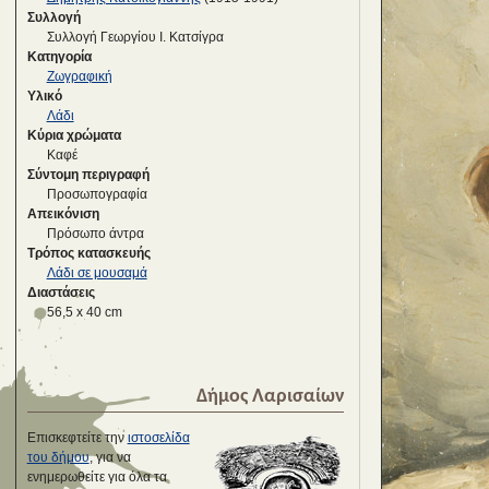
Συλλογή
Συλλογή Γεωργίου Ι. Κατσίγρα
Κατηγορία
Ζωγραφική
Υλικό
Λάδι
Κύρια χρώματα
Καφέ
Σύντομη περιγραφή
Προσωπογραφία
Απεικόνιση
Πρόσωπο άντρα
Τρόπος κατασκευής
Λάδι σε μουσαμά
Διαστάσεις
56,5 x 40 cm
Δήμος Λαρισαίων
Επισκεφτείτε την
ιστοσελίδα
του δήμου
, για να
ενημερωθείτε για όλα τα