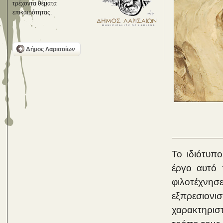
τρέχοντα θέματα
επικαιρότητας.
Δήμος Λαρισαίων
Το ιδιότυπο
έργο αυτό 
φιλοτέχνησ
εξπρεσιο
χαρακτηριστ