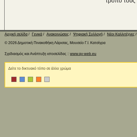
τρόπο τους 
Αρχική σελίδα
Γενικά
Ανακοινώσεις
Ψηφιακή Συλλογή
Νέοι Καλλιτέχνες
© 2026 Δημοτική Πινακοθήκη Λάρισας, Μουσείο Γ.Ι. Κατσίγρα
Σχεδιασμός και Ανάπτυξη ιστοσελίδας ::
www.qv-web.eu
Δείτε το δικτυακό τόπο σε άλλο χρώμα