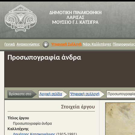
ΔΗΜΟΤΙΚΗ ΠΙΝΑΚΟΘΗΚΗ
ΛΑΡΙΣΑΣ
ΜΟΥΣΕΙΟ Γ.Ι. ΚΑΤΣΙΓΡΑ
Γενικά
Ανακοινώσεις
Ψηφιακή Συλλογή
Νέοι Καλλιτέχνες
Πληροφορίες
Προσωπογραφία άνδρα
Βρίσκεστε στο
Αρχική σελίδα
Ψηφιακή συλλογή
Προσωπογραφία
Στοιχεία έργου
Τίτλος έργου
Προσωπογραφία άνδρα
Καλλιτέχνης
Δημήτρης Κατσικογιάννης
(1915-1991)