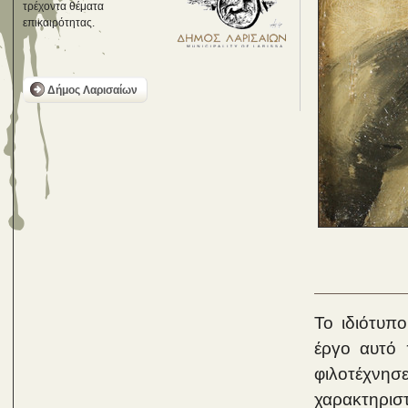
τρέχοντα θέματα
επικαιρότητας.
Δήμος Λαρισαίων
Το ιδιότυπο
έργο αυτό 
φιλοτέχνησ
χαρακτηριστ