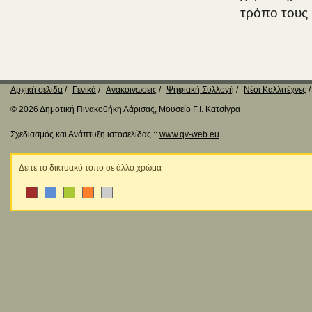
τρόπο τους 
Αρχική σελίδα
Γενικά
Ανακοινώσεις
Ψηφιακή Συλλογή
Νέοι Καλλιτέχνες
© 2026 Δημοτική Πινακοθήκη Λάρισας, Μουσείο Γ.Ι. Κατσίγρα
Σχεδιασμός και Ανάπτυξη ιστοσελίδας ::
www.qv-web.eu
Δείτε το δικτυακό τόπο σε άλλο χρώμα