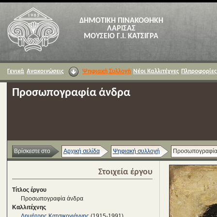
ΔΗΜΟΤΙΚΗ ΠΙΝΑΚΟΘΗΚΗ
ΛΑΡΙΣΑΣ
ΜΟΥΣΕΙΟ Γ.Ι. ΚΑΤΣΙΓΡΑ
Γενικά
Ανακοινώσεις
Ψηφιακή Συλλογή
Νέοι Καλλιτέχνες
Πληροφορίες
Προσωπογραφία άνδρα
Βρίσκεστε στο
Αρχική σελίδα
Ψηφιακή συλλογή
Προσωπογραφία
Στοιχεία έργου
Τίτλος έργου
Προσωπογραφία άνδρα
Καλλιτέχνης
Δημήτρης Κατσικογιάννης
(1915-1991)