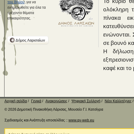
Το κύριο θ
του δήμου
, για να
ενημερωθείτε για όλα τα
ολόκληρη τ
τρέχοντα θέματα
πίνακα ει
επικαιρότητας.
κατευθύνσε
ενώνονται. 
Δήμος Λαρισαίων
σε βουνό κα
Η δήλωση 
εξπρεσιονι
καφέ και το
Αρχική σελίδα
Γενικά
Ανακοινώσεις
Ψηφιακή Συλλογή
Νέοι Καλλιτέχνες
© 2026 Δημοτική Πινακοθήκη Λάρισας, Μουσείο Γ.Ι. Κατσίγρα
Σχεδιασμός και Ανάπτυξη ιστοσελίδας ::
www.qv-web.eu