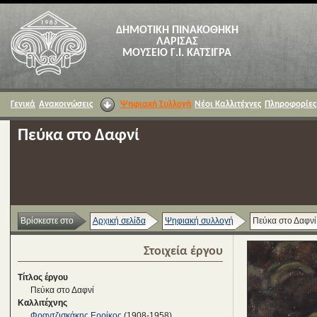
ΔΗΜΟΤΙΚΗ ΠΙΝΑΚΟΘΗΚΗ
ΛΑΡΙΣΑΣ
ΜΟΥΣΕΙΟ Γ.Ι. ΚΑΤΣΙΓΡΑ
Γενικά
Ανακοινώσεις
Ψηφιακή Συλλογή
Νέοι Καλλιτέχνες
Πληροφορίες
Πεύκα στο Δαφνί
Βρίσκεστε στο
Αρχική σελίδα
Ψηφιακή συλλογή
Πεύκα στο Δαφνί
Στοιχεία έργου
Τίτλος έργου
Πεύκα στο Δαφνί
Καλλιτέχνης
Φραντζισκάκης Ερρίκος
(1908-1958)