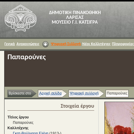
ΔΗΜΟΤΙΚΗ ΠΙΝΑΚΟΘΗΚΗ
ΛΑΡΙΣΑΣ
ΜΟΥΣΕΙΟ Γ.Ι. ΚΑΤΣΙΓΡΑ
Γενικά
Ανακοινώσεις
Ψηφιακή Συλλογή
Νέοι Καλλιτέχνες
Πληροφορίες
Παπαρούνες
Βρίσκεστε στο
Αρχική σελίδα
Ψηφιακή συλλογή
Παπαρούνες
Στοιχεία έργου
Τίτλος έργου
Παπαρούνες
Καλλιτέχνης
Γκατ-Βούλγαρη Ελένη
(1913-)