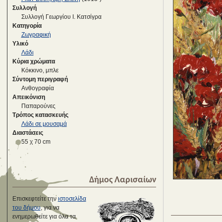
Συλλογή
Συλλογή Γεωργίου Ι. Κατσίγρα
Κατηγορία
Ζωγραφική
Υλικό
Λάδι
Κύρια χρώματα
Κόκκινο, μπλε
Σύντομη περιγραφή
Ανθογραφία
Απεικόνιση
Παπαρούνες
Τρόπος κατασκευής
Λάδι σε μουσαμά
Διαστάσεις
55 χ 70 cm
Δήμος Λαρισαίων
Επισκεφτείτε την
ιστοσελίδα
του δήμου
, για να
ενημερωθείτε για όλα τα