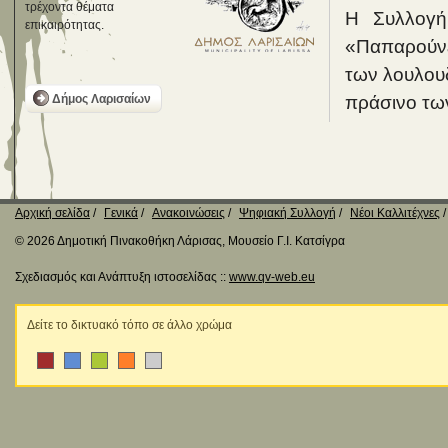
τρέχοντα θέματα
Η Συλλογή
επικαιρότητας.
«Παπαρούνες
των λουλουδ
Δήμος Λαρισαίων
πράσινο των
Αρχική σελίδα
Γενικά
Ανακοινώσεις
Ψηφιακή Συλλογή
Νέοι Καλλιτέχνες
© 2026 Δημοτική Πινακοθήκη Λάρισας, Μουσείο Γ.Ι. Κατσίγρα
Σχεδιασμός και Ανάπτυξη ιστοσελίδας ::
www.qv-web.eu
Δείτε το δικτυακό τόπο σε άλλο χρώμα