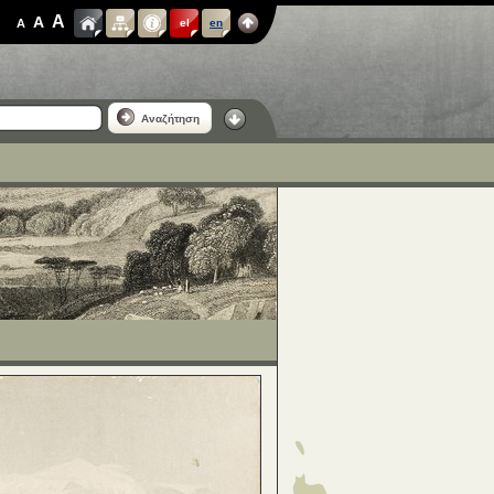
A
A
A
el
en
Αναζήτηση