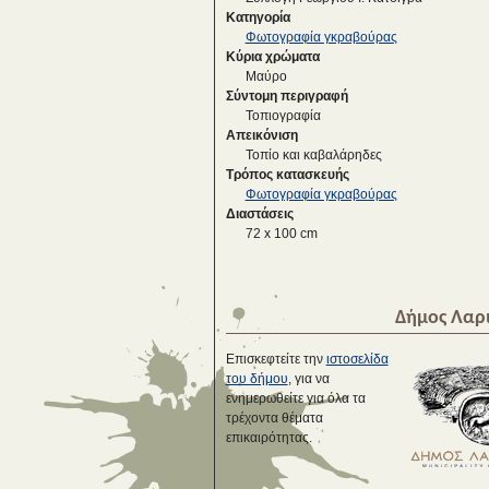
Κατηγορία
Φωτογραφία γκραβούρας
Κύρια χρώματα
Μαύρο
Σύντομη περιγραφή
Τοπιογραφία
Απεικόνιση
Τοπίο και καβαλάρηδες
Τρόπος κατασκευής
Φωτογραφία γκραβούρας
Διαστάσεις
72 x 100 cm
Δήμος Λαρ
Επισκεφτείτε την
ιστοσελίδα
του δήμου
, για να
ενημερωθείτε για όλα τα
τρέχοντα θέματα
επικαιρότητας.