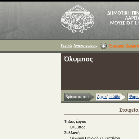
ΔΗΜΟΤΙΚΗ ΠΙ
ΛΑΡΙΣ
ΜΟΥΣΕΙΟ Γ.Ι.
Γενικά
Ανακοινώσεις
Ψηφιακή Συλλογ
Όλυμπος
Βρίσκεστε στο
Αρχική σελίδα
Ψηφια
Στοιχεί
Τίτλος έργου
Όλυμπος
Συλλογή
Συλλογή Γεωργίου Ι. Κατσίγρα