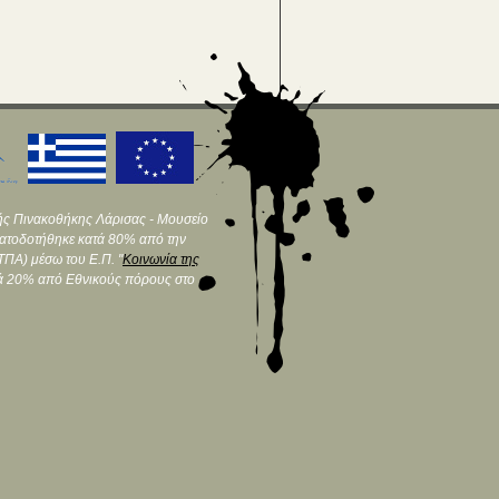
ής Πινακοθήκης Λάρισας - Μουσείο
ματοδοτήθηκε κατά 80% από την
ΠΑ) μέσω του Ε.Π. "
Κοινωνία της
τά 20% από Εθνικούς πόρους στο