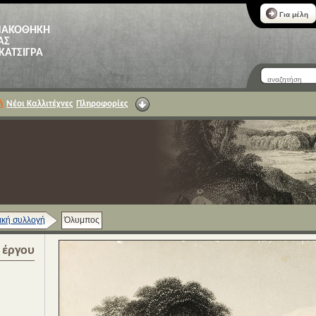
Για μέλη
ΝΑΚΟΘΗΚΗ
ΑΣ
 ΚΑΤΣΙΓΡΑ
ή
Νέοι Καλλιτέχνες
Πληροφορίες
κή συλλογή
Όλυμπος
α έργου