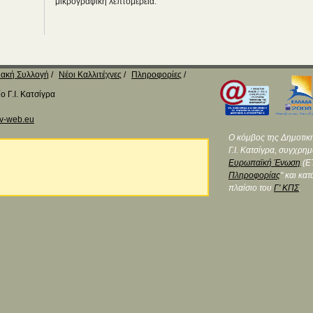
μικρογραφική λεπτομέρεια.
ακή Συλλογή
Νέοι Καλλιτέχνες
Πληροφορίες
 Γ.Ι. Κατσίγρα
v-web.eu
Ο κόμβος της Δημοτικ
Γ.Ι. Κατσίγρα, συγχρη
Ευρωπαϊκή Ένωση
(ΕΤ
Πληροφορίας
" και κα
πλαίσιο του
Γ' ΚΠΣ
.