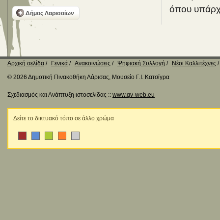
όπου υπάρχε
Δήμος Λαρισαίων
Αρχική σελίδα
Γενικά
Ανακοινώσεις
Ψηφιακή Συλλογή
Νέοι Καλλιτέχνες
© 2026 Δημοτική Πινακοθήκη Λάρισας, Μουσείο Γ.Ι. Κατσίγρα
Σχεδιασμός και Ανάπτυξη ιστοσελίδας ::
www.qv-web.eu
Δείτε το δικτυακό τόπο σε άλλο χρώμα