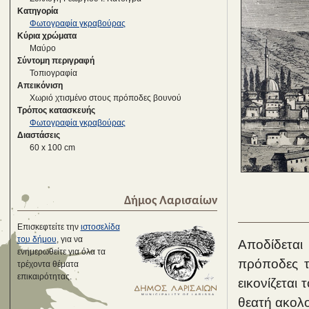
Κατηγορία
Φωτογραφία γκραβούρας
Κύρια χρώματα
Μαύρο
Σύντομη περιγραφή
Τοπιογραφία
Απεικόνιση
Χωριό χτισμένο στους πρόποδες βουνού
Τρόπος κατασκευής
Φωτογραφία γκραβούρας
Διαστάσεις
60 x 100 cm
Δήμος Λαρισαίων
Επισκεφτείτε την
ιστοσελίδα
του δήμου
, για να
Αποδίδετα
ενημερωθείτε για όλα τα
πρόποδες τ
τρέχοντα θέματα
επικαιρότητας.
εικονίζεται 
θεατή ακολο