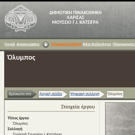
ΔΗΜΟΤΙΚΗ ΠΙΝΑΚΟΘΗΚΗ
ΛΑΡΙΣΑΣ
ΜΟΥΣΕΙΟ Γ.Ι. ΚΑΤΣΙΓΡΑ
Γενικά
Ανακοινώσεις
Ψηφιακή Συλλογή
Νέοι Καλλιτέχνες
Πληροφορίες
Όλυμπος
Βρίσκεστε στο
Αρχική σελίδα
Ψηφιακή συλλογή
Όλυμπος
Στοιχεία έργου
Τίτλος έργου
Όλυμπος
Συλλογή
Συλλογή Γεωργίου Ι. Κατσίγρα