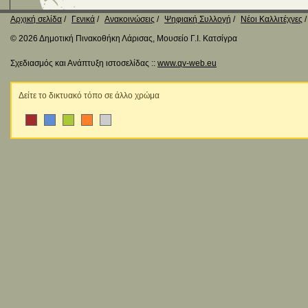
Αρχική σελίδα
Γενικά
Ανακοινώσεις
Ψηφιακή Συλλογή
Νέοι Καλλιτέχνες
© 2026 Δημοτική Πινακοθήκη Λάρισας, Μουσείο Γ.Ι. Κατσίγρα
Σχεδιασμός και Ανάπτυξη ιστοσελίδας ::
www.qv-web.eu
Δείτε το δικτυακό τόπο σε άλλο χρώμα