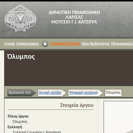
ΔΗΜΟΤΙΚΗ ΠΙΝΑΚΟΘΗΚΗ
ΛΑΡΙΣΑΣ
ΜΟΥΣΕΙΟ Γ.Ι. ΚΑΤΣΙΓΡΑ
Γενικά
Ανακοινώσεις
Ψηφιακή Συλλογή
Νέοι Καλλιτέχνες
Πληροφορίες
Όλυμπος
Βρίσκεστε στο
Αρχική σελίδα
Ψηφιακή συλλογή
Όλυμπος
Στοιχεία έργου
Τίτλος έργου
Όλυμπος
Συλλογή
Συλλογή Γεωργίου Ι. Κατσίγρα