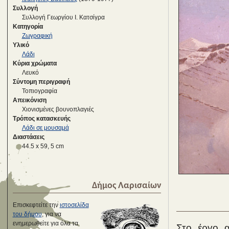
Συλλογή
Συλλογή Γεωργίου Ι. Κατσίγρα
Κατηγορία
Ζωγραφική
Υλικό
Λάδι
Κύρια χρώματα
Λευκό
Σύντομη περιγραφή
Τοπιογραφία
Απεικόνιση
Χιονισμένες βουνοπλαγιές
Τρόπος κατασκευής
Λάδι σε μουσαμά
Διαστάσεις
44.5 x 59, 5 cm
Δήμος Λαρισαίων
Επισκεφτείτε την
ιστοσελίδα
του δήμου
, για να
ενημερωθείτε για όλα τα
Στο έργο α