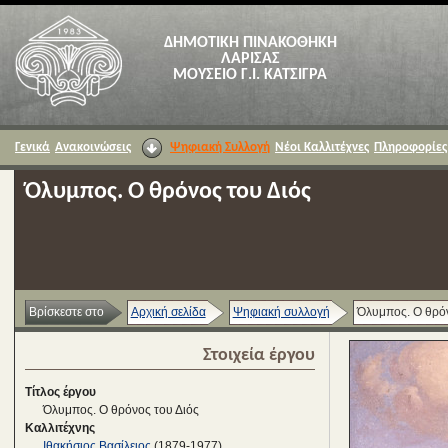
ΔΗΜΟΤΙΚΗ ΠΙΝΑΚΟΘΗΚΗ
ΛΑΡΙΣΑΣ
ΜΟΥΣΕΙΟ Γ.Ι. ΚΑΤΣΙΓΡΑ
Γενικά
Ανακοινώσεις
Ψηφιακή Συλλογή
Νέοι Καλλιτέχνες
Πληροφορίες
Όλυμπος. Ο θρόνος του Διός
Βρίσκεστε στο
Αρχική σελίδα
Ψηφιακή συλλογή
Όλυμπος. Ο θρόν
Στοιχεία έργου
Τίτλος έργου
Όλυμπος. Ο θρόνος του Διός
Καλλιτέχνης
Ιθακήσιος Βασίλειος
(1879-1977)