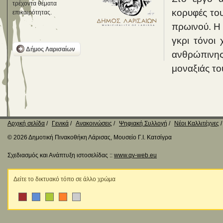
τρέχοντα θέματα
κορυφές το
επικαιρότητας.
πρωινού. Η 
γκρι τόνοι
Δήμος Λαρισαίων
ανθρώπινης 
μοναξιάς το
Αρχική σελίδα
Γενικά
Ανακοινώσεις
Ψηφιακή Συλλογή
Νέοι Καλλιτέχνες
© 2026 Δημοτική Πινακοθήκη Λάρισας, Μουσείο Γ.Ι. Κατσίγρα
Σχεδιασμός και Ανάπτυξη ιστοσελίδας ::
www.qv-web.eu
Δείτε το δικτυακό τόπο σε άλλο χρώμα