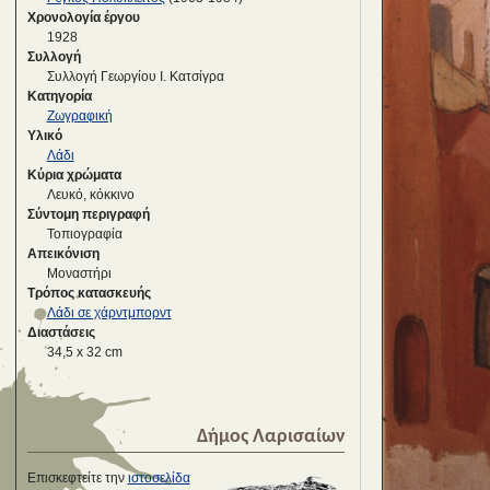
Χρονολογία έργου
1928
Συλλογή
Συλλογή Γεωργίου Ι. Κατσίγρα
Κατηγορία
Ζωγραφική
Υλικό
Λάδι
Κύρια χρώματα
Λευκό, κόκκινο
Σύντομη περιγραφή
Τοπιογραφία
Απεικόνιση
Μοναστήρι
Τρόπος κατασκευής
Λάδι σε χάρντμπορντ
Διαστάσεις
34,5 x 32 cm
Δήμος Λαρισαίων
Επισκεφτείτε την
ιστοσελίδα