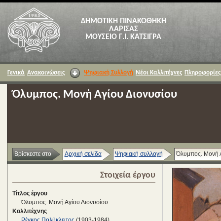
ΔΗΜΟΤΙΚΗ ΠΙΝΑΚΟΘΗΚΗ
ΛΑΡΙΣΑΣ
ΜΟΥΣΕΙΟ Γ.Ι. ΚΑΤΣΙΓΡΑ
Γενικά
Ανακοινώσεις
Ψηφιακή Συλλογή
Νέοι Καλλιτέχνες
Πληροφορίες
Όλυμπος. Μονή Αγίου Διονυσίου
Βρίσκεστε στο
Αρχική σελίδα
Ψηφιακή συλλογή
Όλυμπος. Μονή Α
Στοιχεία έργου
Τίτλος έργου
Όλυμπος. Μονή Αγίου Διονυσίου
Καλλιτέχνης
Ρέγκος Πολύκλειτος
(1903-1984)