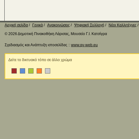
Αρχική σελίδα
Γενικά
Ανακοινώσεις
Ψηφιακή Συλλογή
Νέοι Καλλιτέχνες
© 2026 Δημοτική Πινακοθήκη Λάρισας, Μουσείο Γ.Ι. Κατσίγρα
Σχεδιασμός και Ανάπτυξη ιστοσελίδας ::
www.qv-web.eu
Δείτε το δικτυακό τόπο σε άλλο χρώμα