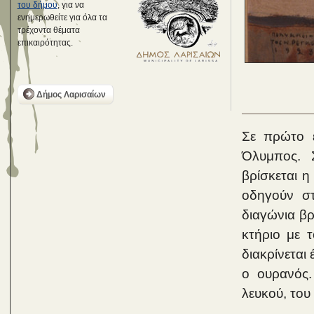
του δήμου
, για να
ενημερωθείτε για όλα τα
τρέχοντα θέματα
επικαιρότητας.
Δήμος Λαρισαίων
Σε πρώτο ε
Όλυμπος. 
βρίσκεται 
οδηγούν στ
διαγώνια βρ
κτήριο με 
διακρίνεται 
ο ουρανός.
λευκού, του