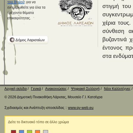
του δήμου
, για να
στιγμή του
ενημερωθείτε για όλα τα
τρέχοντα θέματα
συγκεντρωμ
επικαιρότητας.
χέρια τους.
σύνθεση ακ
βυζαντινά 
Δήμος Λαρισαίων
έντονος πρ
στα ενδύματ
Αρχική σελίδα
Γενικά
Ανακοινώσεις
Ψηφιακή Συλλογή
Νέοι Καλλιτέχνες
© 2026 Δημοτική Πινακοθήκη Λάρισας, Μουσείο Γ.Ι. Κατσίγρα
Σχεδιασμός και Ανάπτυξη ιστοσελίδας ::
www.qv-web.eu
Δείτε το δικτυακό τόπο σε άλλο χρώμα