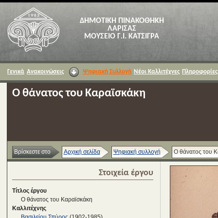
ΔΗΜΟΤΙΚΗ ΠΙΝΑΚΟΘΗΚΗ
ΛΑΡΙΣΑΣ
ΜΟΥΣΕΙΟ Γ.Ι. ΚΑΤΣΙΓΡΑ
Γενικά
Ανακοινώσεις
Ψηφιακή Συλλογή
Νέοι Καλλιτέχνες
Πληροφορίες
Ο θάνατος του Καραϊσκάκη
Βρίσκεστε στο
Αρχική σελίδα
Ψηφιακή συλλογή
Ο θάνατος του 
Στοιχεία έργου
Τίτλος έργου
Ο θάνατος του Καραϊσκάκη
Καλλιτέχνης
Βασιλείου Σπύρος
(1902-1985)