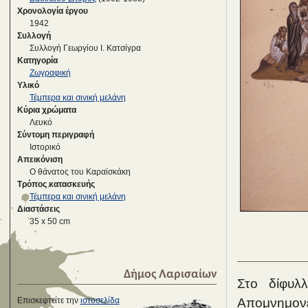
Χρονολογία έργου
1942
Συλλογή
Συλλογή Γεωργίου Ι. Κατσίγρα
Κατηγορία
Ζωγραφική
Υλικό
Τέμπερα και σινική μελάνη
Κύρια χρώματα
Λευκό
Σύντομη περιγραφή
Iστορικό
Απεικόνιση
Ο θάνατος του Καραϊσκάκη
Τρόπος κατασκευής
Τέμπερα και σινική μελάνη
Διαστάσεις
35 x 50 cm
Δήμος Λαρισαίων
Στο δίφυλ
Επισκεφτείτε την
ιστοσελίδα
Απομνημονε