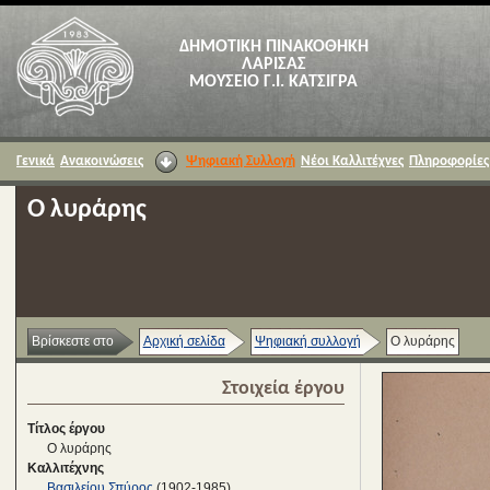
ΔΗΜΟΤΙΚΗ ΠΙΝΑΚΟΘΗΚΗ
ΛΑΡΙΣΑΣ
ΜΟΥΣΕΙΟ Γ.Ι. ΚΑΤΣΙΓΡΑ
Γενικά
Ανακοινώσεις
Ψηφιακή Συλλογή
Νέοι Καλλιτέχνες
Πληροφορίες
Ο λυράρης
Βρίσκεστε στο
Αρχική σελίδα
Ψηφιακή συλλογή
Ο λυράρης
Στοιχεία έργου
Τίτλος έργου
Ο λυράρης
Καλλιτέχνης
Βασιλείου Σπύρος
(1902-1985)