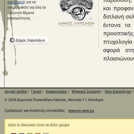
του δήμου
, για να
και προφαν
ενημερωθείτε για όλα τα
τρέχοντα θέματα
διπλανή σελ
επικαιρότητας.
έντονα τα 
προοπτικής
Δήμος Λαρισαίων
πτυχολογία 
αφορά στ
πλαισιώνου
Αρχική σελίδα
Γενικά
Ανακοινώσεις
Ψηφιακή Συλλογή
Νέοι Καλλιτέχνες
© 2026 Δημοτική Πινακοθήκη Λάρισας, Μουσείο Γ.Ι. Κατσίγρα
Σχεδιασμός και Ανάπτυξη ιστοσελίδας ::
www.qv-web.eu
Δείτε το δικτυακό τόπο σε άλλο χρώμα