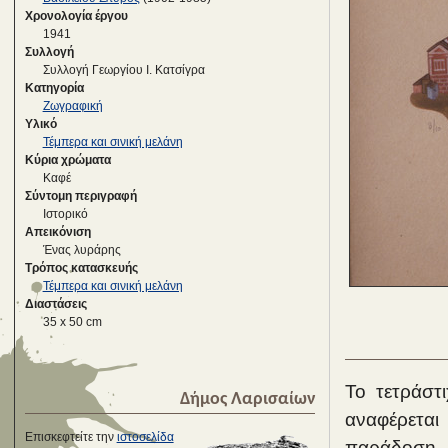
Χρονολογία έργου
1941
Συλλογή
Συλλογή Γεωργίου Ι. Κατσίγρα
Κατηγορία
Ζωγραφική
Υλικό
Τέμπερα και σινική μελάνη
Κύρια χρώματα
Καφέ
Σύντομη περιγραφή
Iστορικό
Απεικόνιση
Ένας λυράρης
Τρόπος κατασκευής
Τέμπερα και σινική μελάνη
Διαστάσεις
35 x 50 cm
Το τετράστι
Δήμος Λαρισαίων
αναφέρετα
Επισκεφτείτε την
ιστοσελίδα
παράδοση, α