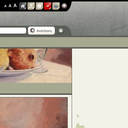
A
A
A
el
en
Αναζήτηση