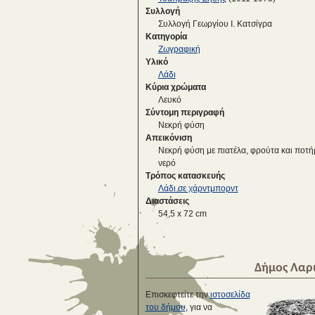
Συλλογή
Συλλογή Γεωργίου Ι. Κατσίγρα
Κατηγορία
Ζωγραφική
Υλικό
Λάδι
Κύρια χρώματα
Λευκό
Σύντομη περιγραφή
Νεκρή φύση
Απεικόνιση
Νεκρή φύση με πιατέλα, φρούτα και ποτήρ
νερό
Τρόπος κατασκευής
Λάδι σε χάρντμπορντ
Διαστάσεις
54,5 x 72 cm
Δήμος Λαρ
Επισκεφτείτε την
ιστοσελίδα
του δήμου
, για να