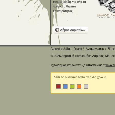
ενημερωθείτε για όλα τα
τρέχοντα θέματα
επικαιρότητας.
Δήμος Λαρισαίων
Αρχική σελίδα
Γενικά
Ανακοινώσεις
Ψηφι
© 2026 Δημοτική Πινακοθήκη Λάρισας, Μουσείο
Σχεδιασμός και Ανάπτυξη ιστοσελίδας ::
www.q
Δείτε το δικτυακό τόπο σε άλλο χρώμα