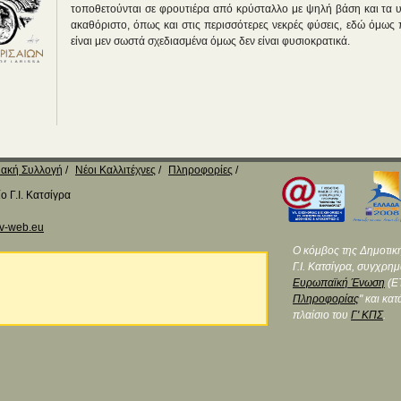
τοποθετούνται σε φρουτιέρα από κρύσταλλο με ψηλή βάση και τα υπ
ακαθόριστο, όπως και στις περισσότερες νεκρές φύσεις, εδώ όμως
είναι μεν σωστά σχεδιασμένα όμως δεν είναι φυσιοκρατικά.
ακή Συλλογή
Νέοι Καλλιτέχνες
Πληροφορίες
 Γ.Ι. Κατσίγρα
v-web.eu
Ο κόμβος της Δημοτικ
Γ.Ι. Κατσίγρα, συγχρη
Ευρωπαϊκή Ένωση
(ΕΤ
Πληροφορίας
" και κα
πλαίσιο του
Γ' ΚΠΣ
.