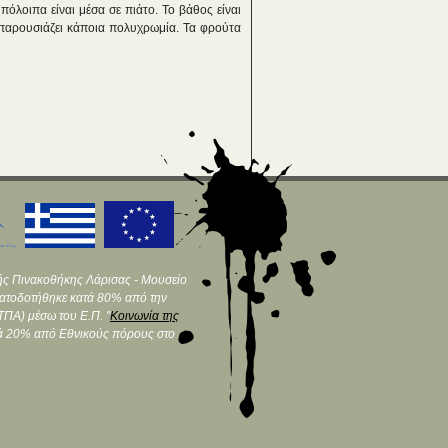
όλοιπα είναι μέσα σε πιάτο. Το βάθος είναι
 παρουσιάζει κάποια πολυχρωμία. Τα φρούτα
ής Πινακοθήκης Λάρισας - Μουσείο
ματοδοτήθηκε κατά 80% από την
ΠΑ) μέσω του Ε.Π. "
Κοινωνία της
τά 20% από Εθνικούς πόρους στο