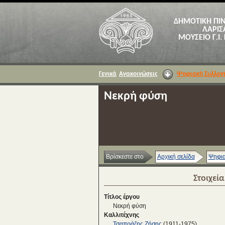
ΔΗΜΟΤΙΚΗ ΠΙ
ΛΑΡΙΣ
ΜΟΥΣΕΙΟ Γ.Ι.
Γενικά
Ανακοινώσεις
Ψηφιακή Συλλογ
Νεκρή φύση
Βρίσκεστε στο
Αρχική σελίδα
Ψηφια
Στοιχεί
Τίτλος έργου
Νεκρή φύση
Καλλιτέχνης
Τσαπράζης Ζήσης
(1911-1975)