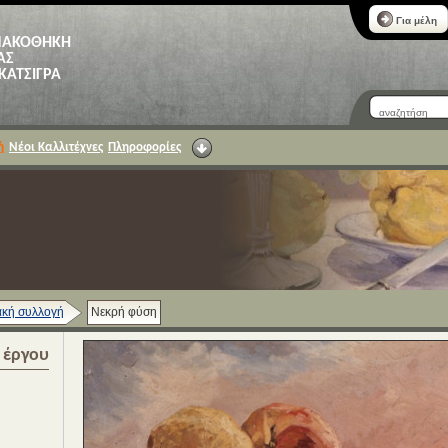
Για μέλη
ΝΑΚΟΘΗΚΗ
ΑΣ
 ΚΑΤΣΙΓΡΑ
ή
Νέοι Καλλιτέχνες
Πληροφορίες
κή συλλογή
Νεκρή φύση
α έργου