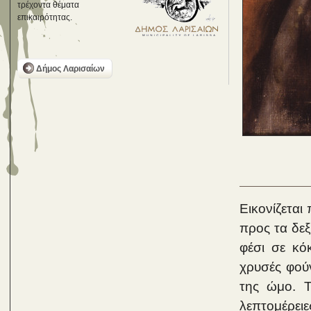
τρέχοντα θέματα
επικαιρότητας.
Δήμος Λαρισαίων
Εικονίζετα
προς τα δεξ
φέσι σε κό
χρυσές φούν
της ώμο. Τ
λεπτομέρειε