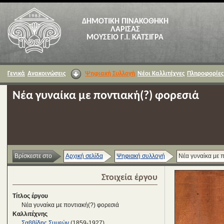
ΔΗΜΟΤΙΚΗ ΠΙΝΑΚΟΘΗΚΗ
ΛΑΡΙΣΑΣ
ΜΟΥΣΕΙΟ Γ.Ι. ΚΑΤΣΙΓΡΑ
Γενικά
Ανακοινώσεις
Ψηφιακή Συλλογή
Νέοι Καλλιτέχνες
Πληροφορίες
Νέα γυναίκα με ποντιακή(?) φορεσιά
Βρίσκεστε στο
Αρχική σελίδα
Ψηφιακή συλλογή
Νέα γυναίκα με 
Στοιχεία έργου
Τίτλος έργου
Νέα γυναίκα με ποντιακή(?) φορεσιά
Καλλιτέχνης
Σαββίδης Συμεών
(1859-1927)