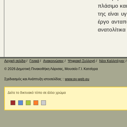
πλάσιμο και
της είναι υ
έργο ανταπ
ανατολίτικα
Αρχική σελίδα
Γενικά
Ανακοινώσεις
Ψηφιακή Συλλογή
Νέοι Καλλιτέχνες
© 2026 Δημοτική Πινακοθήκη Λάρισας, Μουσείο Γ.Ι. Κατσίγρα
Σχεδιασμός και Ανάπτυξη ιστοσελίδας ::
www.qv-web.eu
Δείτε το δικτυακό τόπο σε άλλο χρώμα