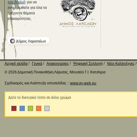
του δήμου
, για να
ενημερωθείτε για όλα τα
τρέχοντα θέματα
επικαιρότητας.
Δήμος Λαρισαίων
Αρχική σελίδα
Γενικά
Ανακοινώσεις
Ψηφιακή Συλλογή
Νέοι Καλλιτέχνες
© 2026 Δημοτική Πινακοθήκη Λάρισας, Μουσείο Γ.Ι. Κατσίγρα
Σχεδιασμός και Ανάπτυξη ιστοσελίδας ::
www.qv-web.eu
Δείτε το δικτυακό τόπο σε άλλο χρώμα