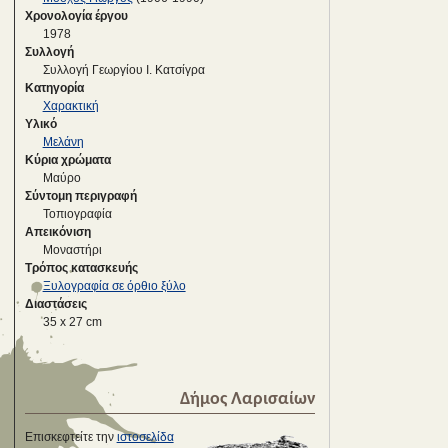
Χρονολογία έργου
1978
Συλλογή
Συλλογή Γεωργίου Ι. Κατσίγρα
Κατηγορία
Χαρακτική
Υλικό
Μελάνη
Κύρια χρώματα
Μαύρο
Σύντομη περιγραφή
Τοπιογραφία
Απεικόνιση
Μοναστήρι
Τρόπος κατασκευής
Ξυλογραφία σε όρθιο ξύλο
Διαστάσεις
35 x 27 cm
Δήμος Λαρισαίων
Επισκεφτείτε την
ιστοσελίδα