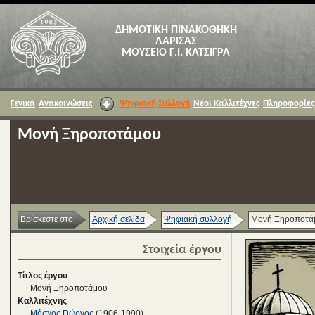
ΔΗΜΟΤΙΚΗ ΠΙΝΑΚΟΘΗΚΗ
ΛΑΡΙΣΑΣ
ΜΟΥΣΕΙΟ Γ.Ι. ΚΑΤΣΙΓΡΑ
Γενικά
Ανακοινώσεις
Ψηφιακή Συλλογή
Νέοι Καλλιτέχνες
Πληροφορίες
Μονή Ξηροποτάμου
Βρίσκεστε στο
Αρχική σελίδα
Ψηφιακή συλλογή
Μονή Ξηροποτά
Στοιχεία έργου
Τίτλος έργου
Μονή Ξηροποτάμου
Καλλιτέχνης
Μόσχος Γιώργος
(1906-1990)