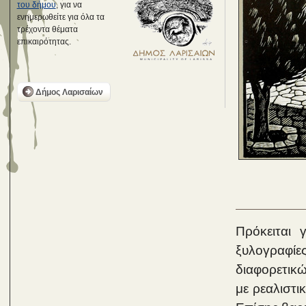
του δήμου
, για να
ενημερωθείτε για όλα τα
τρέχοντα θέματα
επικαιρότητας.
Δήμος Λαρισαίων
Πρόκειται 
ξυλογραφίε
διαφορετικώ
με ρεαλιστι