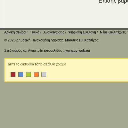
Επίσης βαρύ
Αρχική σελίδα
Γενικά
Ανακοινώσεις
Ψηφιακή Συλλογή
Νέοι Καλλιτέχνες
© 2026 Δημοτική Πινακοθήκη Λάρισας, Μουσείο Γ.Ι. Κατσίγρα
Σχεδιασμός και Ανάπτυξη ιστοσελίδας ::
www.qv-web.eu
Δείτε το δικτυακό τόπο σε άλλο χρώμα