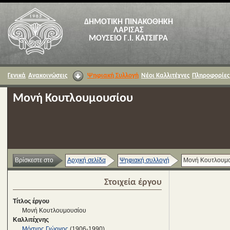
ΔΗΜΟΤΙΚΗ ΠΙΝΑΚΟΘΗΚΗ
ΛΑΡΙΣΑΣ
ΜΟΥΣΕΙΟ Γ.Ι. ΚΑΤΣΙΓΡΑ
Γενικά
Ανακοινώσεις
Ψηφιακή Συλλογή
Νέοι Καλλιτέχνες
Πληροφορίες
Μονή Κουτλουμουσίου
Βρίσκεστε στο
Αρχική σελίδα
Ψηφιακή συλλογή
Μονή Κουτλουμ
Στοιχεία έργου
Τίτλος έργου
Μονή Κουτλουμουσίου
Καλλιτέχνης
Μόσχος Γιώργος
(1906-1990)