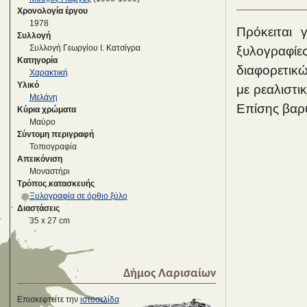
Χρονολογία έργου
1978
Πρόκειται 
Συλλογή
Συλλογή Γεωργίου Ι. Κατσίγρα
ξυλογραφίε
Κατηγορία
διαφορετικώ
Χαρακτική
Υλικό
με ρεαλιστι
Μελάνη
Επίσης βαρύ
Κύρια χρώματα
Μαύρο
Σύντομη περιγραφή
Τοπιογραφία
Απεικόνιση
Μοναστήρι
Τρόπος κατασκευής
Ξυλογραφία σε όρθιο ξύλο
Διαστάσεις
35 x 27 cm
Δήμος Λαρισαίων
Επισκεφτείτε την
ιστοσελίδα