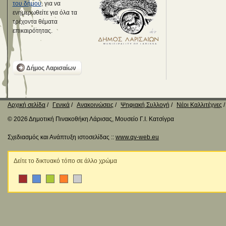
του δήμου
, για να
ενημερωθείτε για όλα τα
τρέχοντα θέματα
επικαιρότητας.
Δήμος Λαρισαίων
Αρχική σελίδα
Γενικά
Ανακοινώσεις
Ψηφιακή Συλλογή
Νέοι Καλλιτέχνες
© 2026 Δημοτική Πινακοθήκη Λάρισας, Μουσείο Γ.Ι. Κατσίγρα
Σχεδιασμός και Ανάπτυξη ιστοσελίδας ::
www.qv-web.eu
Δείτε το δικτυακό τόπο σε άλλο χρώμα