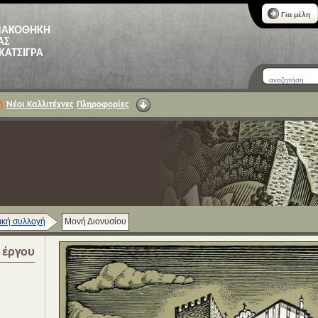
Για μέλη
ΝΑΚΟΘΗΚΗ
ΑΣ
 ΚΑΤΣΙΓΡΑ
ή
Νέοι Καλλιτέχνες
Πληροφορίες
κή συλλογή
Μονή Διονυσίου
α έργου