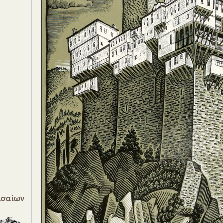
ισαίων