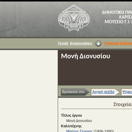
ΔΗΜΟΤΙΚΗ ΠΙ
ΛΑΡΙΣ
ΜΟΥΣΕΙΟ Γ.Ι.
Γενικά
Ανακοινώσεις
Ψηφιακή Συλλογ
Μονή Διονυσίου
Βρίσκεστε στο
Αρχική σελίδα
Ψηφια
Στοιχεί
Τίτλος έργου
Μονή Διονυσίου
Καλλιτέχνης
Μόσχος Γιώργος
(1906-1990)