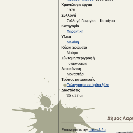
Χρονολογία έργου
1978
Συλλογή
Συλλογή Γεωργίου Ι. Κατσίγρα
Κατηγορία
Χαρακτική
Υλικό
Μελάνη
Κύρια χρώματα
Μαύρο
Σύντομη περιγραφή
Τοπιογραφία
Απεικόνιση
Μοναστήρι
Τρόπος κατασκευής
Ξυλογραφία σε όρθιο ξύλο
Διαστάσεις
35 x 27 cm
Δήμος Λαρ
Επισκεφτείτε την
ιστοσελίδα