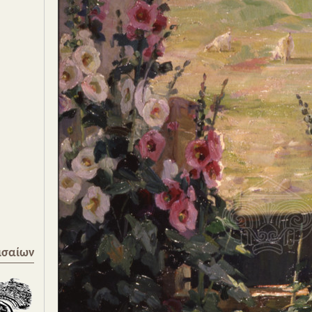
ισαίων