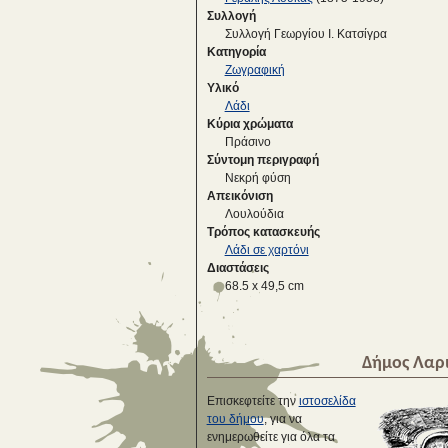
Συλλογή
Συλλογή Γεωργίου Ι. Κατσίγρα
Κατηγορία
Ζωγραφική
Υλικό
Λάδι
Κύρια χρώματα
Πράσινο
Σύντομη περιγραφή
Νεκρή φύση
Απεικόνιση
Λουλούδια
Τρόπος κατασκευής
Λάδι σε χαρτόνι
Διαστάσεις
68.5 x 49,5 cm
Δήμος Λαρ
Επισκεφτείτε την
ιστοσελίδα
του δήμου
, για να
ενημερωθείτε για όλα τα