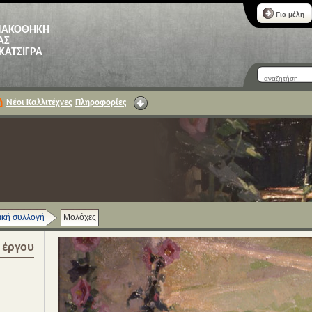
Για μέλη
ΝΑΚΟΘΗΚΗ
ΑΣ
 ΚΑΤΣΙΓΡΑ
ή
Νέοι Καλλιτέχνες
Πληροφορίες
κή συλλογή
Μολόχες
α έργου