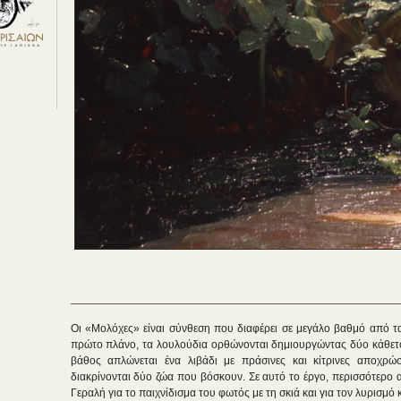
Οι «Μολόχες» είναι σύνθεση που διαφέρει σε μεγάλο βαθμό από τα 
πρώτο πλάνο, τα λουλούδια ορθώνονται δημιουργώντας δύο κάθετο
βάθος απλώνεται ένα λιβάδι με πράσινες και κίτρινες αποχρώ
διακρίνονται δύο ζώα που βόσκουν. Σε αυτό το έργο, περισσότερο α
Γεραλή για το παιχνίδισμα του φωτός με τη σκιά και για τον λυρισμ