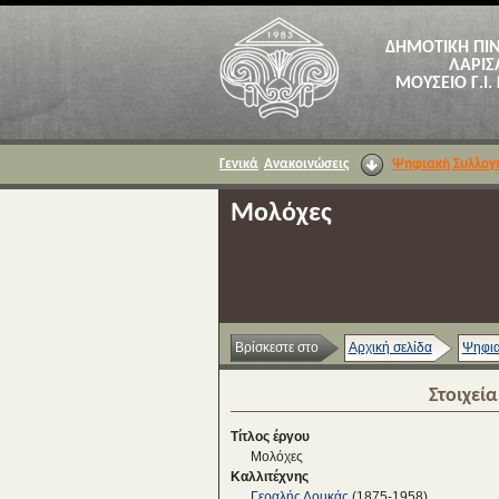
ΔΗΜΟΤΙΚΗ ΠΙ
ΛΑΡΙΣ
ΜΟΥΣΕΙΟ Γ.Ι.
Γενικά
Ανακοινώσεις
Ψηφιακή Συλλογ
Μολόχες
Βρίσκεστε στο
Αρχική σελίδα
Ψηφια
Στοιχεί
Τίτλος έργου
Μολόχες
Καλλιτέχνης
Γεραλής Λουκάς
(1875-1958)