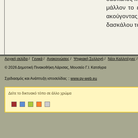
μάλλον το 
ακούγοντας
δασκάλου τ
Αρχική σελίδα
Γενικά
Ανακοινώσεις
Ψηφιακή Συλλογή
Νέοι Καλλιτέχνες
© 2026 Δημοτική Πινακοθήκη Λάρισας, Μουσείο Γ.Ι. Κατσίγρα
Σχεδιασμός και Ανάπτυξη ιστοσελίδας ::
www.qv-web.eu
Δείτε το δικτυακό τόπο σε άλλο χρώμα