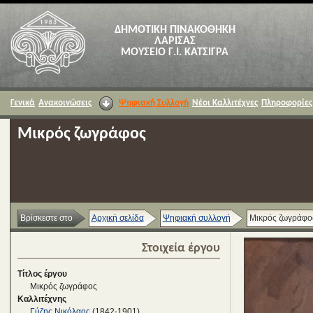
ΔΗΜΟΤΙΚΗ ΠΙΝΑΚΟΘΗΚΗ
ΛΑΡΙΣΑΣ
ΜΟΥΣΕΙΟ Γ.Ι. ΚΑΤΣΙΓΡΑ
Γενικά
Ανακοινώσεις
Ψηφιακή Συλλογή
Νέοι Καλλιτέχνες
Πληροφορίες
Μικρός ζωγράφος
Βρίσκεστε στο
Αρχική σελίδα
Ψηφιακή συλλογή
Μικρός ζωγράφο
Στοιχεία έργου
Τίτλος έργου
Μικρός ζωγράφος
Καλλιτέχνης
Γύζης Νικόλαος
(1842-1901)