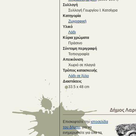
Συλλογή
Συλλογή Γεωργίου Ι. Κατσίγρα
Κατηγορία
Ζωγραφική
Υλικό
Λάδι
Κύρια χρώματα
Πράσινο
Σύντομη περιγραφή
Τοπιογραφία
Απεικόνιση
Χωριό σε πλαγιά
Τρόπος κατασκευής
Λάδι σε ξύλο
Διαστάσεις
33.5 x 48 cm
Δήμος Λαρ
Επισκεφτείτε την
ιστοσελίδα
του δήμου
, για να
ενημερωθείτε για όλα τα