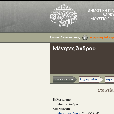
ΔΗΜΟΤΙΚΗ ΠΙ
ΛΑΡΙΣ
ΜΟΥΣΕΙΟ Γ.Ι.
Γενικά
Ανακοινώσεις
Ψηφιακή Συλλογ
Μένητες Άνδρου
Βρίσκεστε στο
Αρχική σελίδα
Ψηφια
Στοιχεί
Τίτλος έργου
Μένητες Άνδρου
Καλλιτέχνης
Μπραέσας Δήμος
(1880-1964)