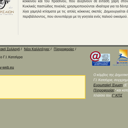
κόκκινου και του πράσινου, που αυξάνουν σε ένταση χάρη στον 
Κυκλικές παστώδεις πινελιές χρησιμοποιούνται ιδιαίτερα για τα δέ
λίγα χαμηλά κτίσματα με τις απλές κόκκινες σκεπές .Δημιουργείται
περιβάλλοντος, που συνυπάρχει με τη γοητεία ενός παλιού οικισμού.
ακή Συλλογή
Νέοι Καλλιτέχνες
Πληροφορίες
 Γ.Ι. Κατσίγρα
v-web.eu
Ο κόμβος της Δημοτικ
Γ.Ι. Κατσίγρα, συγχρη
Ευρωπαϊκή Ένωση
(ΕΤ
Πληροφορίας
" και κα
πλαίσιο του
Γ' ΚΠΣ
.