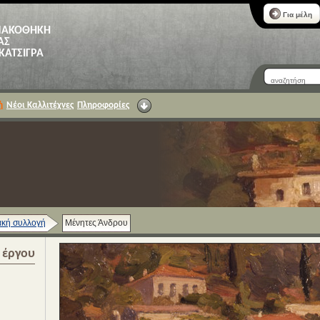
Για μέλη
ΝΑΚΟΘΗΚΗ
ΑΣ
 ΚΑΤΣΙΓΡΑ
ή
Νέοι Καλλιτέχνες
Πληροφορίες
κή συλλογή
Μένητες Άνδρου
α έργου