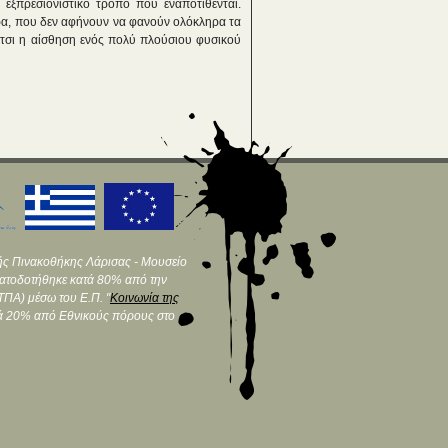
εξπρεσιονιστικό τρόπο που εναποτίθενται.
ντρα, που δεν αφήνουν να φανούν ολόκληρα τα
 έτσι η αίσθηση ενός πολύ πλούσιου φυσικού
ής Πινακοθήκης Λάρισας - Μουσείο
ματοδοτήθηκε κατά 80% από την
ΠΑ) μέσω του Ε.Π. "
Κοινωνία της
τά 20% από Εθνικούς πόρους στο