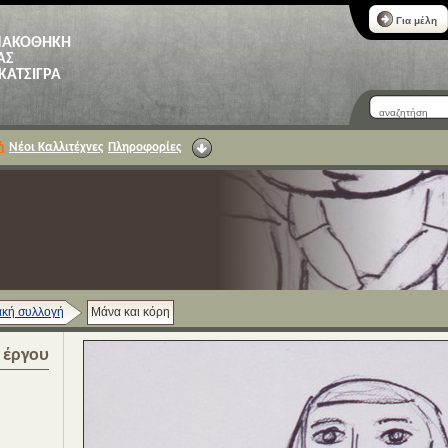
Για μέλη
ΝΑΚΟΘΗΚΗ
ΑΣ
 ΚΑΤΣΙΓΡΑ
ή
Νέοι Καλλιτέχνες
Πληροφορίες
κή συλλογή
Μάνα και κόρη
α έργου