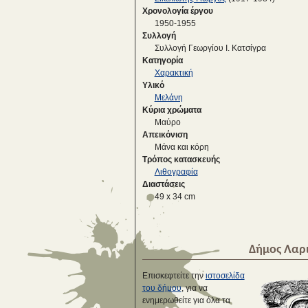
Χρονολογία έργου
1950-1955
Συλλογή
Συλλογή Γεωργίου Ι. Κατσίγρα
Κατηγορία
Χαρακτική
Υλικό
Μελάνη
Κύρια χρώματα
Μαύρο
Απεικόνιση
Μάνα και κόρη
Τρόπος κατασκευής
Λιθογραφία
Διαστάσεις
49 x 34 cm
Δήμος Λαρ
Επισκεφτείτε την
ιστοσελίδα
του δήμου
, για να
ενημερωθείτε για όλα τα