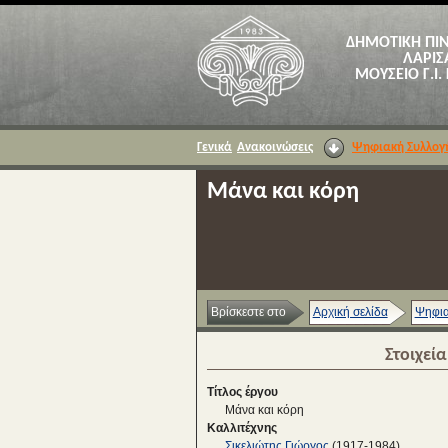
ΔΗΜΟΤΙΚΗ ΠΙ
ΛΑΡΙΣ
ΜΟΥΣΕΙΟ Γ.Ι.
Γενικά
Ανακοινώσεις
Ψηφιακή Συλλογ
Μάνα και κόρη
Βρίσκεστε στο
Αρχική σελίδα
Ψηφια
Στοιχεί
Τίτλος έργου
Μάνα και κόρη
Καλλιτέχνης
Σικελιώτης Γιώργος
(1917-1984)