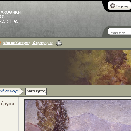
Για μέλη
ΝΑΚΟΘΗΚΗ
ΑΣ
 ΚΑΤΣΙΓΡΑ
ή
Νέοι Καλλιτέχνες
Πληροφορίες
κή συλλογή
Λυκαβηττός
α έργου