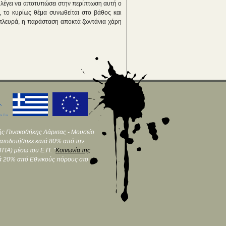
λέγει να αποτυπώσει στην περίπτωση αυτή ο
, το κυρίως θέμα συνωθείται στο βάθος και
η πλευρά, η παράσταση αποκτά ζωντάνια χάρη
ής Πινακοθήκης Λάρισας - Μουσείο
ματοδοτήθηκε κατά 80% από την
ΠΑ) μέσω του Ε.Π. "
Κοινωνία της
τά 20% από Εθνικούς πόρους στο