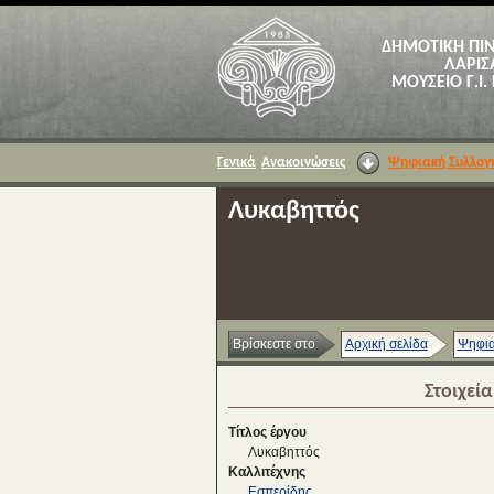
ΔΗΜΟΤΙΚΗ ΠΙ
ΛΑΡΙΣ
ΜΟΥΣΕΙΟ Γ.Ι.
Γενικά
Ανακοινώσεις
Ψηφιακή Συλλογ
Λυκαβηττός
Βρίσκεστε στο
Αρχική σελίδα
Ψηφια
Στοιχεί
Τίτλος έργου
Λυκαβηττός
Καλλιτέχνης
Εσπερίδης