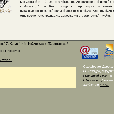
Μία γραφική αποτύπωση του λόφου του Λυκαβηττού από μακριά επι
καλλιτέχνης. Στη σύνθεση, αυστηρά κατανεμημένη σε τρία επίπεδα
αναδεικνύεται το φυσικό σκηνικό που το περιβάλλει. Από την άλλ
στην έμφαση στις χρωματικές αρμονίες και την ευρηματική πινελιά.
ακή Συλλογή
Νέοι Καλλιτέχνες
Πληροφορίες
 Γ.Ι. Κατσίγρα
v-web.eu
Ο κόμβος της Δημοτικ
Γ.Ι. Κατσίγρα, συγχρη
Ευρωπαϊκή Ένωση
(ΕΤ
Πληροφορίας
" και κα
πλαίσιο του
Γ' ΚΠΣ
.