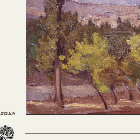
ισαίων