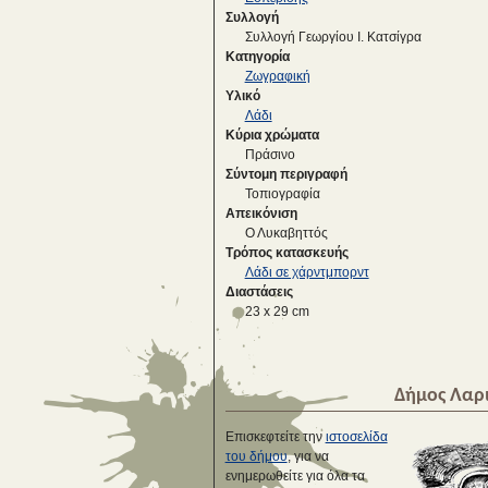
Συλλογή
Συλλογή Γεωργίου Ι. Κατσίγρα
Κατηγορία
Ζωγραφική
Υλικό
Λάδι
Κύρια χρώματα
Πράσινο
Σύντομη περιγραφή
Τοπιογραφία
Απεικόνιση
Ο Λυκαβηττός
Τρόπος κατασκευής
Λάδι σε χάρντμπορντ
Διαστάσεις
23 x 29 cm
Δήμος Λαρ
Επισκεφτείτε την
ιστοσελίδα
του δήμου
, για να
ενημερωθείτε για όλα τα