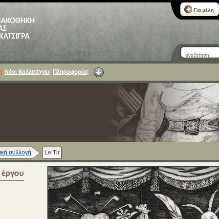
Για μέλη
ΝΑΚΟΘΗΚΗ
ΑΣ
 ΚΑΤΣΙΓΡΑ
ή
Νέοι Καλλιτέχνες
Πληροφορίες
κή συλλογή
Le Tir
α έργου