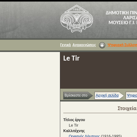
ΔΗΜΟΤΙΚΗ ΠΙ
ΛΑΡΙΣ
ΜΟΥΣΕΙΟ Γ.Ι.
Γενικά
Ανακοινώσεις
Ψηφιακή Συλλογ
Le Tir
Βρίσκεστε στο
Αρχική σελίδα
Ψηφια
Στοιχεί
Τίτλος έργου
Le Tir
Καλλιτέχνης
Ορφανός Λάμπρος
(1916-1995)