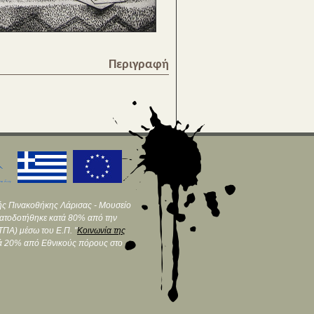
Περιγραφή
ής Πινακοθήκης Λάρισας - Μουσείο
ματοδοτήθηκε κατά 80% από την
ΠΑ) μέσω του Ε.Π. "
Κοινωνία της
τά 20% από Εθνικούς πόρους στο