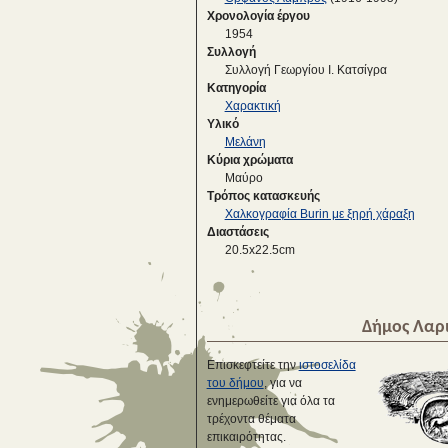
Χρονολογία έργου
1954
Συλλογή
Συλλογή Γεωργίου Ι. Κατσίγρα
Κατηγορία
Χαρακτική
Υλικό
Μελάνη
Κύρια χρώματα
Μαύρο
Τρόπος κατασκευής
Χαλκογραφία Burin με ξηρή χάραξη
Διαστάσεις
20.5x22.5cm
Δήμος Λαρ
Επισκεφτείτε την
ιστοσελίδα
του δήμου
, για να
ενημερωθείτε για όλα τα
τρέχοντα θέματα
επικαιρότητας.