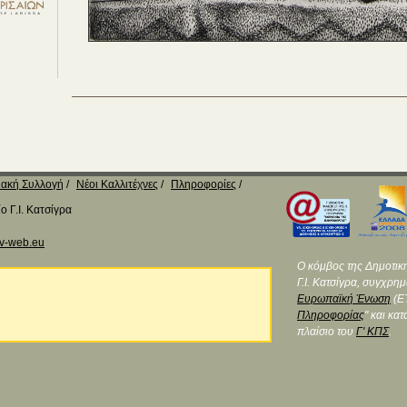
ακή Συλλογή
Νέοι Καλλιτέχνες
Πληροφορίες
 Γ.Ι. Κατσίγρα
v-web.eu
Ο κόμβος της Δημοτικ
Γ.Ι. Κατσίγρα, συγχρη
Ευρωπαϊκή Ένωση
(ΕΤ
Πληροφορίας
" και κα
πλαίσιο του
Γ' ΚΠΣ
.