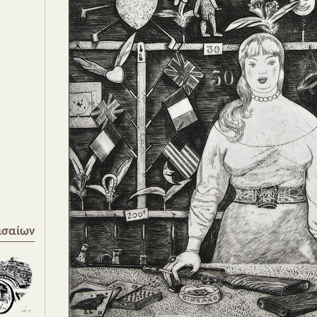
ισαίων