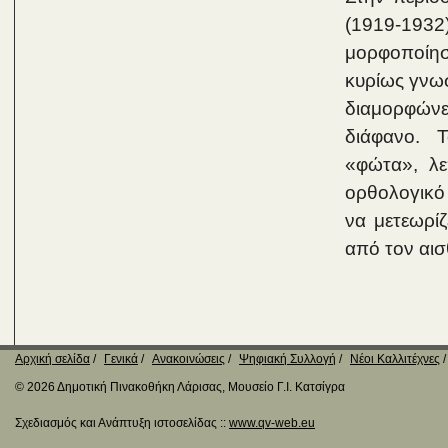
(1919-193
μορφοποίησ
κυρίως γνωσ
διαμορφώνετ
διάφανο. 
«φώτα», λε
ορθολογικό 
να μετεωρίζ
από τον αισ
Αρχική σελίδα
Γενικά
Ανακοινώσεις
Ψηφιακή Συλλογή
Νέοι Καλλιτέχνες
© 2026 Δημοτική Πινακοθήκη Λάρισας, Μουσείο Γ.Ι. Κατσίγρα
Σχεδιασμός και Ανάπτυξη ιστοσελίδας ::
www.qv-web.eu