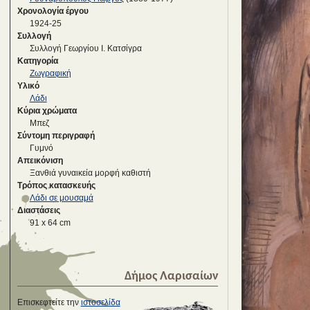
Χρονολογία έργου
1924-25
Συλλογή
Συλλογή Γεωργίου Ι. Κατσίγρα
Κατηγορία
Ζωγραφική
Υλικό
Λάδι
Κύρια χρώματα
Μπεζ
Σύντομη περιγραφή
Γυμνό
Απεικόνιση
Ξανθιά γυναικεία μορφή καθιστή
Τρόπος κατασκευής
Λάδι σε μουσαμά
Διαστάσεις
91 x 64 cm
Δήμος Λαρισαίων
Επισκεφτείτε την
ιστοσελίδα