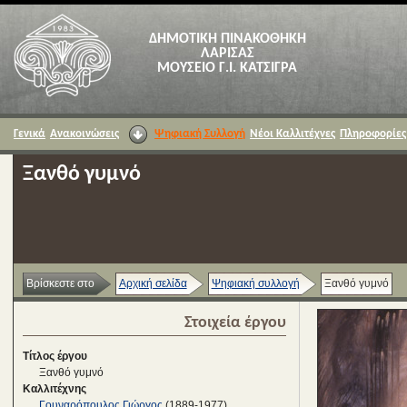
ΔΗΜΟΤΙΚΗ ΠΙΝΑΚΟΘΗΚΗ
ΛΑΡΙΣΑΣ
ΜΟΥΣΕΙΟ Γ.Ι. ΚΑΤΣΙΓΡΑ
Γενικά
Ανακοινώσεις
Ψηφιακή Συλλογή
Νέοι Καλλιτέχνες
Πληροφορίες
Ξανθό γυμνό
Βρίσκεστε στο
Αρχική σελίδα
Ψηφιακή συλλογή
Ξανθό γυμνό
Στοιχεία έργου
Τίτλος έργου
Ξανθό γυμνό
Καλλιτέχνης
Γουναρόπουλος Γιώργος
(1889-1977)