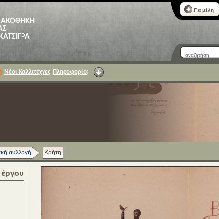
Για μέλη
ΝΑΚΟΘΗΚΗ
ΑΣ
 ΚΑΤΣΙΓΡΑ
ή
Νέοι Καλλιτέχνες
Πληροφορίες
κή συλλογή
Κρήτη
α έργου