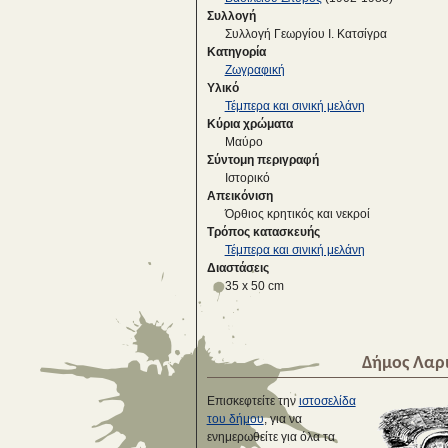
Συλλογή
Συλλογή Γεωργίου Ι. Κατσίγρα
Κατηγορία
Ζωγραφική
Υλικό
Τέμπερα και σινική μελάνη
Κύρια χρώματα
Μαύρο
Σύντομη περιγραφή
Iστορικό
Απεικόνιση
Όρθιος κρητικός και νεκροί
Τρόπος κατασκευής
Τέμπερα και σινική μελάνη
Διαστάσεις
35 x 50 cm
Δήμος Λαρ
Επισκεφτείτε την
ιστοσελίδα
του δήμου
, για να
ενημερωθείτε για όλα τα