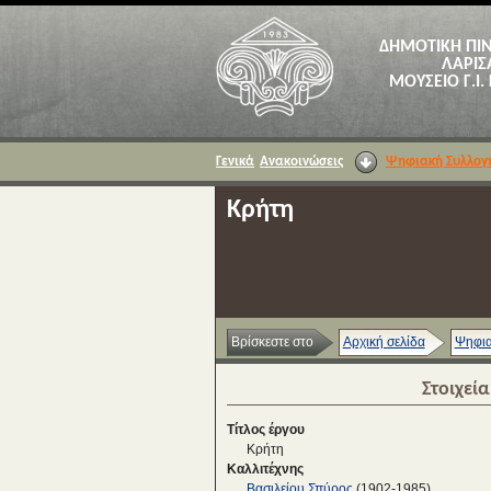
ΔΗΜΟΤΙΚΗ ΠΙ
ΛΑΡΙΣ
ΜΟΥΣΕΙΟ Γ.Ι.
Γενικά
Ανακοινώσεις
Ψηφιακή Συλλογ
Κρήτη
Βρίσκεστε στο
Αρχική σελίδα
Ψηφια
Στοιχεί
Τίτλος έργου
Κρήτη
Καλλιτέχνης
Βασιλείου Σπύρος
(1902-1985)