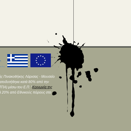
ής Πινακοθήκης Λάρισας - Μουσείο
ματοδοτήθηκε κατά 80% από την
ΠΑ) μέσω του Ε.Π. "
Κοινωνία της
τά 20% από Εθνικούς πόρους στο