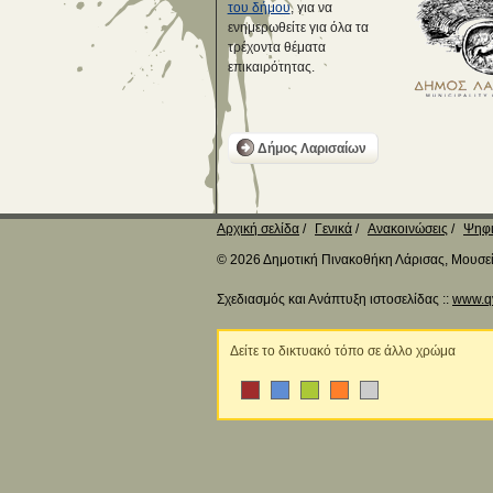
του δήμου
, για να
ενημερωθείτε για όλα τα
τρέχοντα θέματα
επικαιρότητας.
Δήμος Λαρισαίων
Αρχική σελίδα
Γενικά
Ανακοινώσεις
Ψηφι
© 2026 Δημοτική Πινακοθήκη Λάρισας, Μουσείο
Σχεδιασμός και Ανάπτυξη ιστοσελίδας ::
www.q
Δείτε το δικτυακό τόπο σε άλλο χρώμα