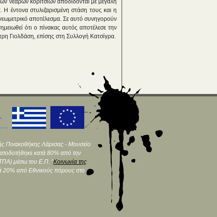
ιών νεαρών κοριτσιών αποδίδονται με μεγάλη
. Η έντονα στυλιζαρισμένη στάση τους και η
 γεωμετρικό αποτέλεσμα. Σε αυτό συνηγορούν
 σημειωθεί ότι ο πίνακας αυτός αποτέλεσε την
τρη Γιολδάση, επίσης στη Συλλογή Κατσίγρα.
ής Πινακοθήκης Λάρισας - Μουσείο
ματοδοτήθηκε κατά 80% από την
ΠΑ) μέσω του Ε.Π. "
Κοινωνία της
τά 20% από Εθνικούς πόρους στο