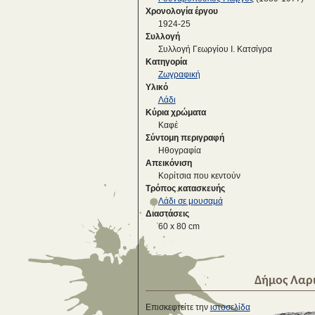
Χρονολογία έργου
1924-25
Συλλογή
Συλλογή Γεωργίου Ι. Κατσίγρα
Κατηγορία
Ζωγραφική
Υλικό
Λάδι
Κύρια χρώματα
Καφέ
Σύντομη περιγραφή
Ηθογραφία
Απεικόνιση
Κορίτσια που κεντούν
Τρόπος κατασκευής
Λάδι σε μουσαμά
Διαστάσεις
60 x 80 cm
Δήμος Λαρ
Επισκεφτείτε την
ιστοσελίδα