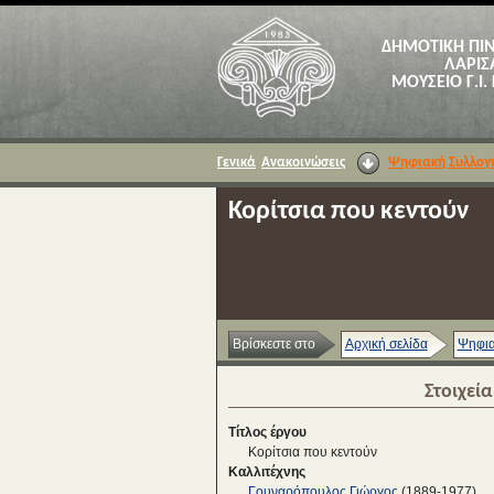
ΔΗΜΟΤΙΚΗ ΠΙ
ΛΑΡΙΣ
ΜΟΥΣΕΙΟ Γ.Ι.
Γενικά
Ανακοινώσεις
Ψηφιακή Συλλογ
Κορίτσια που κεντούν
Βρίσκεστε στο
Αρχική σελίδα
Ψηφια
Στοιχεί
Τίτλος έργου
Κορίτσια που κεντούν
Καλλιτέχνης
Γουναρόπουλος Γιώργος
(1889-1977)