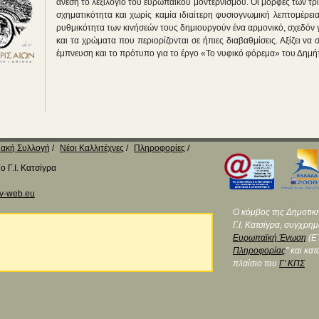
άνεση το λεξιλόγιο του ευρωπαϊκού μοντερνισμού. Οι μορφές των τρ
σχηματικότητα και χωρίς καμία ιδιαίτερη φυσιογνωμική λεπτομέρεια
ρυθμικότητα των κινήσεών τους δημιουργούν ένα αρμονικό, σχεδόν
και τα χρώματα που περιορίζονται σε ήπιες διαβαθμίσεις. Αξίζει να
έμπνευση και το πρότυπο για το έργο «Το νυφικό φόρεμα» του Δημή
ακή Συλλογή
Νέοι Καλλιτέχνες
Πληροφορίες
 Γ.Ι. Κατσίγρα
v-web.eu
Ο κόμβος της Δημοτικ
Γ.Ι. Κατσίγρα, συγχρη
Ευρωπαϊκή Ένωση
(ΕΤ
Πληροφορίας
" και κα
πλαίσιο του
Γ' ΚΠΣ
.