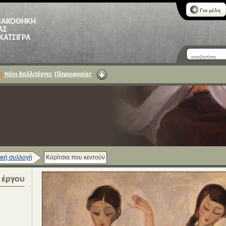
Για μέλη
ΝΑΚΟΘΗΚΗ
ΑΣ
 ΚΑΤΣΙΓΡΑ
ή
Νέοι Καλλιτέχνες
Πληροφορίες
κή συλλογή
Κορίτσια που κεντούν
α έργου