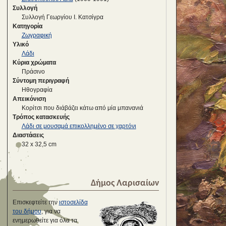
Συλλογή
Συλλογή Γεωργίου Ι. Κατσίγρα
Κατηγορία
Ζωγραφική
Υλικό
Λάδι
Κύρια χρώματα
Πράσινο
Σύντομη περιγραφή
Ηθογραφία
Απεικόνιση
Κορίτσι που διάβάζει κάτω από μία μπανανιά
Τρόπος κατασκευής
Λάδι σε μουσαμά επικολλημένο σε χαρτόνι
Διαστάσεις
32 x 32,5 cm
Δήμος Λαρισαίων
Επισκεφτείτε την
ιστοσελίδα
του δήμου
, για να
ενημερωθείτε για όλα τα