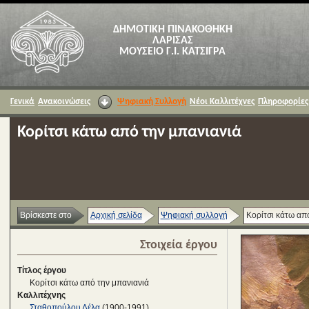
ΔΗΜΟΤΙΚΗ ΠΙΝΑΚΟΘΗΚΗ
ΛΑΡΙΣΑΣ
ΜΟΥΣΕΙΟ Γ.Ι. ΚΑΤΣΙΓΡΑ
Γενικά
Ανακοινώσεις
Ψηφιακή Συλλογή
Νέοι Καλλιτέχνες
Πληροφορίες
Κορίτσι κάτω από την μπανιανιά
Βρίσκεστε στο
Αρχική σελίδα
Ψηφιακή συλλογή
Κορίτσι κάτω απ
Στοιχεία έργου
Τίτλος έργου
Κορίτσι κάτω από την μπανιανιά
Καλλιτέχνης
Σταθοπούλου Λέλα
(1900-1991)