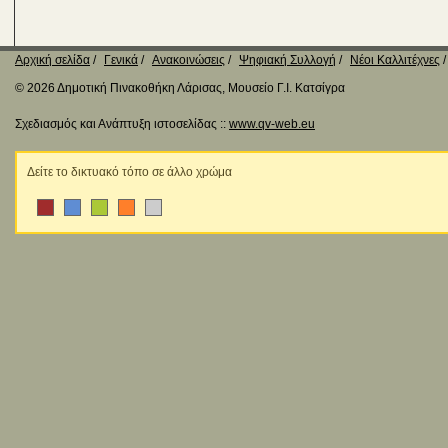
Αρχική σελίδα
Γενικά
Ανακοινώσεις
Ψηφιακή Συλλογή
Νέοι Καλλιτέχνες
© 2026 Δημοτική Πινακοθήκη Λάρισας, Μουσείο Γ.Ι. Κατσίγρα
Σχεδιασμός και Ανάπτυξη ιστοσελίδας ::
www.qv-web.eu
Δείτε το δικτυακό τόπο σε άλλο χρώμα