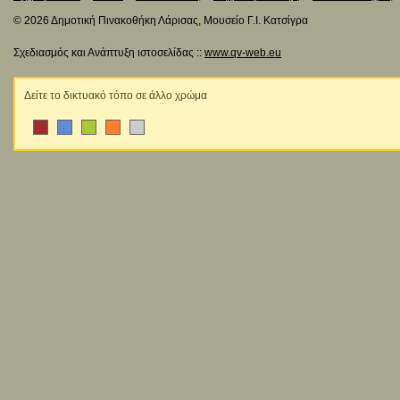
© 2026 Δημοτική Πινακοθήκη Λάρισας, Μουσείο Γ.Ι. Κατσίγρα
Σχεδιασμός και Ανάπτυξη ιστοσελίδας ::
www.qv-web.eu
Δείτε το δικτυακό τόπο σε άλλο χρώμα