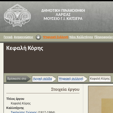
ΔΗΜΟΤΙΚΗ ΠΙΝΑΚΟΘΗΚΗ
ΛΑΡΙΣΑΣ
ΜΟΥΣΕΙΟ Γ.Ι. ΚΑΤΣΙΓΡΑ
Γενικά
Ανακοινώσεις
Ψηφιακή Συλλογή
Νέοι Καλλιτέχνες
Πληροφορίες
Κεφαλή Κόρης
Βρίσκεστε στο
Αρχική σελίδα
Ψηφιακή συλλογή
Κεφαλή Κόρης
Στοιχεία έργου
Τίτλος έργου
Κεφαλή Κόρης
Καλλιτέχνης
Σικελιώτης Γιώργος
(1917-1984)