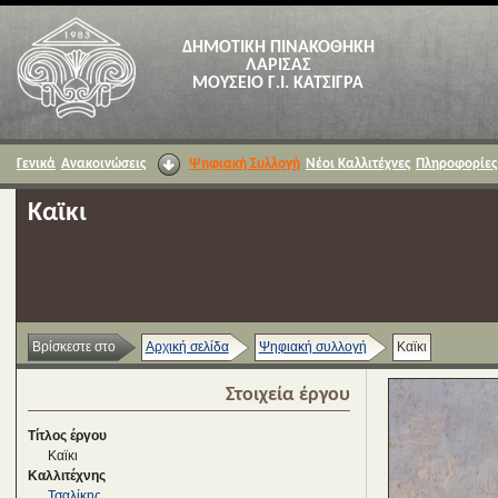
ΔΗΜΟΤΙΚΗ ΠΙΝΑΚΟΘΗΚΗ
ΛΑΡΙΣΑΣ
ΜΟΥΣΕΙΟ Γ.Ι. ΚΑΤΣΙΓΡΑ
Γενικά
Ανακοινώσεις
Ψηφιακή Συλλογή
Νέοι Καλλιτέχνες
Πληροφορίες
Καϊκι
Βρίσκεστε στο
Αρχική σελίδα
Ψηφιακή συλλογή
Καϊκι
Στοιχεία έργου
Τίτλος έργου
Καϊκι
Καλλιτέχνης
Τσαλίκης