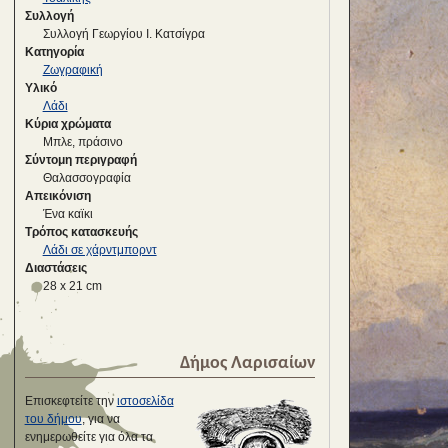
Συλλογή
Συλλογή Γεωργίου Ι. Κατσίγρα
Κατηγορία
Ζωγραφική
Υλικό
Λάδι
Κύρια χρώματα
Μπλε, πράσινο
Σύντομη περιγραφή
Θαλασσογραφία
Απεικόνιση
Ένα καϊκι
Τρόπος κατασκευής
Λάδι σε χάρντμπορντ
Διαστάσεις
28 x 21 cm
Δήμος Λαρισαίων
Επισκεφτείτε την
ιστοσελίδα
του δήμου
, για να
ενημερωθείτε για όλα τα