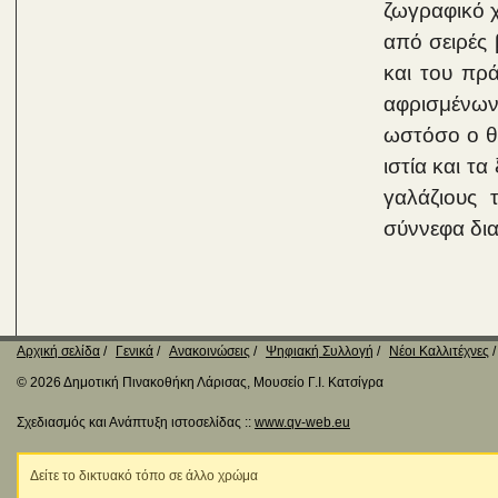
ζωγραφικό χ
από σειρές
και του πρ
αφρισμένων
ωστόσο ο θε
ιστία και τα
γαλάζιους
σύννεφα δια
Αρχική σελίδα
Γενικά
Ανακοινώσεις
Ψηφιακή Συλλογή
Νέοι Καλλιτέχνες
© 2026 Δημοτική Πινακοθήκη Λάρισας, Μουσείο Γ.Ι. Κατσίγρα
Σχεδιασμός και Ανάπτυξη ιστοσελίδας ::
www.qv-web.eu
Δείτε το δικτυακό τόπο σε άλλο χρώμα