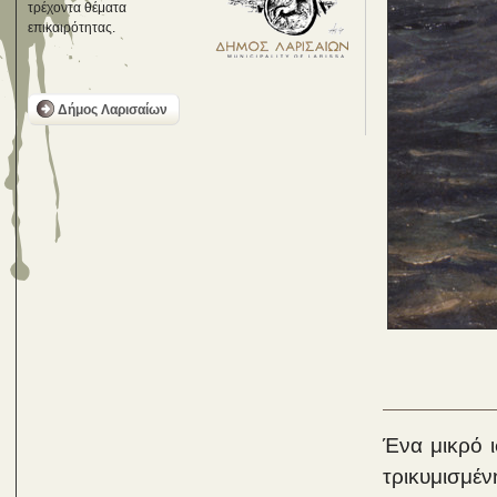
τρέχοντα θέματα
επικαιρότητας.
Δήμος Λαρισαίων
Ένα μικρό ι
τρικυμισμέ